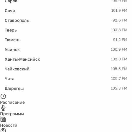
Саров
99.9 FM
Сочи
101.9 FM
Ставрополь
92.6 FM
Тверь
103.8 FM
Тюмень
91.2 FM
Усинск
100.9 FM
Ханты-Мансийск
102.0 FM
Чайковский
105.5 FM
Чита
105.7 FM
Шерегеш
105.3 FM
Расписание
Программы
Новости