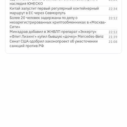
наследия ЮНЕСКО
Китай запустит первый регулярный контейнерный
22:34
маршрут в ЕС через Севморпуть
Более 20 человек задержаны по делу о
22:12
незарегистрированных криптообменниках в «Москва-
Сити»
Минздрав добавил в ЖНВЛП препарат «Энхерту»
22:12
«Флит Лизинг» купил бывшую «дочку» Mercedes-Benz
21:39
Сенат США одобрил законопроект об ужесточении
21:08
санкций против РФ