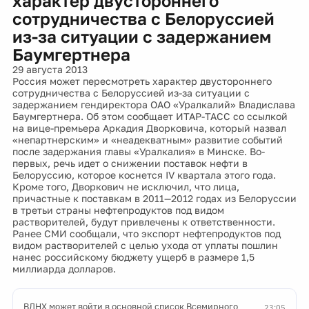
характер двустороннего
сотрудничества с Белоруссией
из-за ситуации с задержанием
Баумгертнера
29 августа 2013
Россия может пересмотреть характер двустороннего
сотрудничества с Белоруссией из-за ситуации с
задержанием гендиректора ОАО «Уралкалий» Владислава
Баумгертнера. Об этом сообщает ИТАР-ТАСС со ссылкой
на вице-премьера Аркадия Дворковича, который назвал
«непартнерским» и «неадекватным» развитие событий
после задержания главы «Уралкалия» в Минске. Во-
первых, речь идет о снижении поставок нефти в
Белоруссию, которое коснется IV квартала этого года.
Кроме того, Дворкович не исключил, что лица,
причастные к поставкам в 2011—2012 годах из Белоруссии
в третьи страны нефтепродуктов под видом
растворителей, будут привлечены к ответственности.
Ранее СМИ сообщали, что экспорт нефтепродуктов под
видом растворителей с целью ухода от уплаты пошлин
нанес российскому бюджету ущерб в размере 1,5
миллиарда долларов.
ВДНХ может войти в основной список Всемирного
23:05