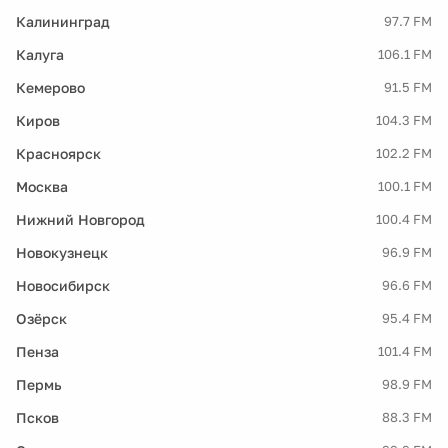
Калининград
97.7 FM
Калуга
106.1 FM
Кемерово
91.5 FM
Киров
104.3 FM
Красноярск
102.2 FM
Москва
100.1 FM
Нижний Новгород
100.4 FM
Новокузнецк
96.9 FM
Новосибирск
96.6 FM
Озёрск
95.4 FM
Пенза
101.4 FM
Пермь
98.9 FM
Псков
88.3 FM