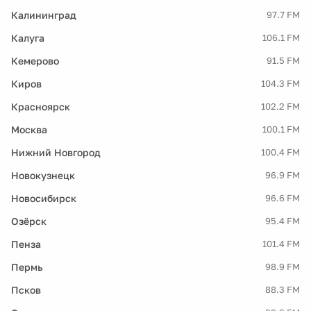
Калининград
97.7 FM
Калуга
106.1 FM
Кемерово
91.5 FM
Киров
104.3 FM
Красноярск
102.2 FM
Москва
100.1 FM
Нижний Новгород
100.4 FM
Новокузнецк
96.9 FM
Новосибирск
96.6 FM
Озёрск
95.4 FM
Пенза
101.4 FM
Пермь
98.9 FM
Псков
88.3 FM