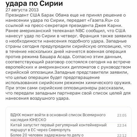
удара по Сирии
27 августа 2013
Президент США Барак Обама еще не принял решение о
нанесении удара по Сирии, передает «Газета.Ru» со
ссылкой на пресс-секретаря президента Джея Карни.
Ранее американский телеканал NBC сообщил, что США
нанесут удар по Сирии в четверг. Франция также заявила
о необходимости нанесения подобного удара. Западные
страны сегодня предупредили сирийскую оппозицию, что
в течение нескольких дней начнется военная операция
против режима Башара Асада. Согласно этим данным,
соответствующий разговор состоялся сегодня на встрече
европейских и американских дипломатов с руководством
сирийской оппозиции.Западные представители заявили,
что целью операции будет предотвращение
использования сирийским режимом химического оружия.
При этом сами сирийские оппозиционеры рассказали,
что передали западным партнерам свой список целей для
нанесения воздушного удара.
ВДНХ может войти в основной список Всемирного
23:05
наследия ЮНЕСКО
Китай запустит первый регулярный контейнерный
22:34
маршрут в ЕС через Севморпуть
Более 20 человек задержаны по делу о
22:12