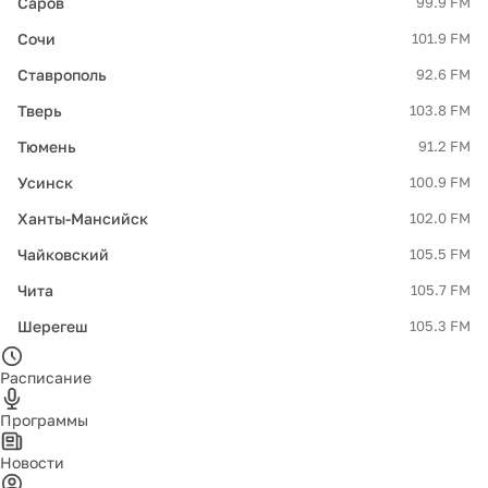
Саров
99.9 FM
Сочи
101.9 FM
Ставрополь
92.6 FM
Тверь
103.8 FM
Тюмень
91.2 FM
Усинск
100.9 FM
Ханты-Мансийск
102.0 FM
Чайковский
105.5 FM
Чита
105.7 FM
Шерегеш
105.3 FM
Расписание
Программы
Новости