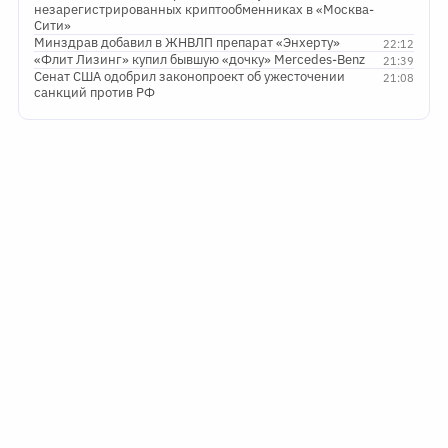
незарегистрированных криптообменниках в «Москва-
Сити»
Минздрав добавил в ЖНВЛП препарат «Энхерту»
22:12
«Флит Лизинг» купил бывшую «дочку» Mercedes-Benz
21:39
Сенат США одобрил законопроект об ужесточении
21:08
санкций против РФ