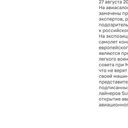
27 августа 2
На авиасало
замечены пр
экспертов, 
подозритель
к российско
На экспозиц
самолет кон
европейског
являются пр
легкого вое
совета при 
что не веря
своей машин
представите
подписанным
лайнеров Su
открытие ав
авиационног