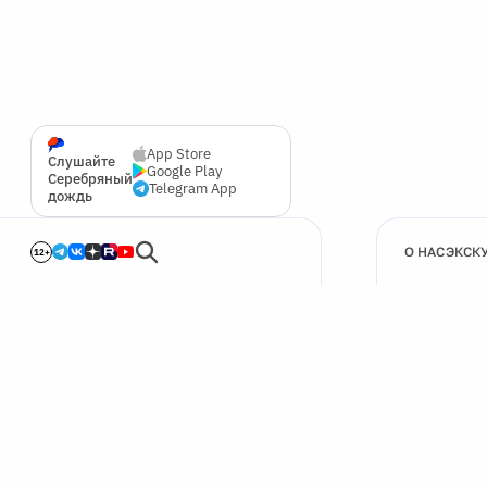
App Store
Слушайте
Google Play
Серебряный
Telegram App
дождь
О НАС
ЭКСК
12+