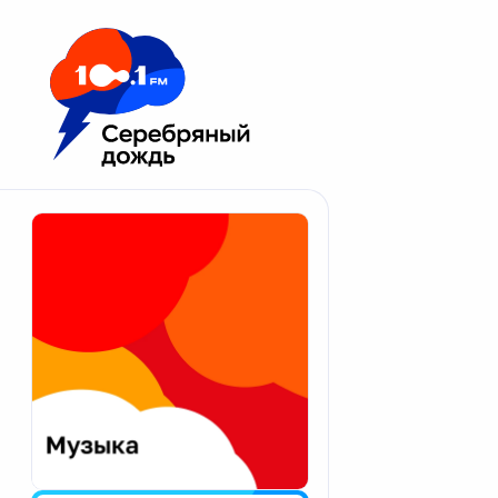
Москва 100.1 FM
Апатиты
Астрахань
Волгоград
Вологда
Екатеринбург
Иваново
Казань
Калининград
Калуга