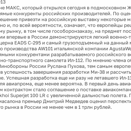
013
не МАКС, который открылся сегодня в подмосковном 
ямые конкуренты российских производителей. По оце
решение привезти на российскую выставку некоторые 
но и, по всей вероятности, означает, что европейцы р
му рынку, в том числе гособоронзаказу, на предмет по
ии впервые в России демонстрируются легкий военно-
церна EADS C-295 и самый грузоподъемный на данный 
о производства AW101 итальянской компании AgustaWe
ямыми конкурентами разрабатываемого российского в
нно-транспортного самолета Ил-112. По мнению члена 
Минобороны России Руслана Пухова, тем самым европе
т в успешность завершения разработки Ми-38 и рассчит
е. Успешная разработка еще ни разу не летавшего Ил-1
ля авиапрома, еще менее вероятна. В первый день ави
 контрактом стало соглашение о поставке авиакомпа
khoi Superjet 100 LR с увеличенной дальностью полета.
иасалона премьер Дмитрий Медведев оценил перспект
о рынка в России не менее чем в 1 трлн рублей.