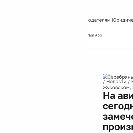
События
Контакты
О нас
Экскурсии
Silver Studio
Рекламодателям
Юридиче
Слушайте
App Store
Google Play
Telegram App
Серебряный
дождь
12+
Реклама
/
Новости
/
Жуковском, 
На ав
сегод
замеч
произ