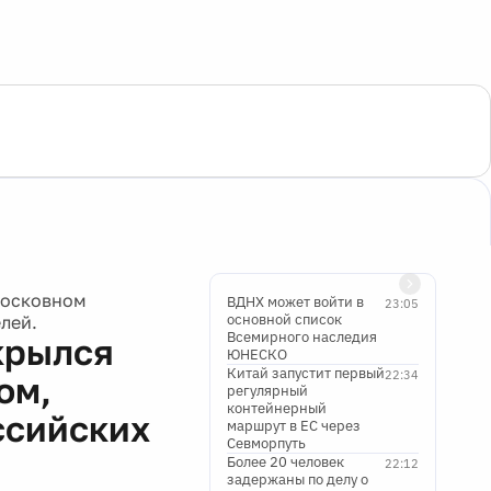
московном
ВДНХ может войти в
23:05
основной список
лей.
Всемирного наследия
крылся
ЮНЕСКО
Китай запустит первый
22:34
ом,
регулярный
контейнерный
ссийских
маршрут в ЕС через
Севморпуть
Более 20 человек
22:12
задержаны по делу о