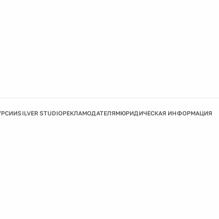
УРСИИ
SILVER STUDIO
РЕКЛАМОДАТЕЛЯМ
ЮРИДИЧЕСКАЯ ИНФОРМАЦИЯ