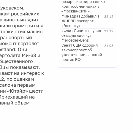
незарегистрированных
криптообменниках в
Жуковском,
«Москва-Сити»
нкам российских
Минздрав добавил в
22:12
машины выглядит
ЖНВЛП препарат
ешили примериться
«Энхерту»
«Флит Лизинг» купил
ставки этих машин.
21:39
бывшую «дочку»
транспортный
Mercedes-Benz
момент вертолет
Сенат США одобрил
21:08
stland. Они
законопроект об
ертолета Ми-38 и
ужесточении санкций
против РФ
общественного
йцы показывают,
ывают на интерес к
12, по оценкам
асалона первым
нии «Ютэйр» шести
 Приехавший на
ивный объем