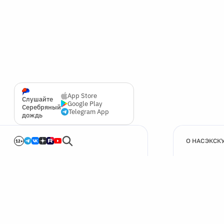
App Store
Слушайте
Google Play
Серебряный
Telegram App
дождь
О НАС
ЭКСК
12+