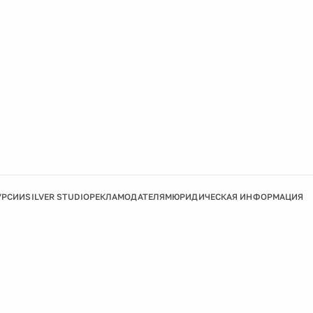
УРСИИ
SILVER STUDIO
РЕКЛАМОДАТЕЛЯМ
ЮРИДИЧЕСКАЯ ИНФОРМАЦИЯ