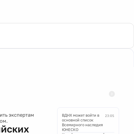
шить экспертам
ВДНХ может войти в
23:05
основной список
ом.
Всемирного наследия
ийских
ЮНЕСКО