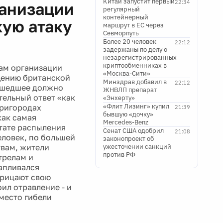
Китай запустит первый
22:34
ганизации
регулярный
контейнерный
ую атаку
маршрут в ЕС через
Севморпуть
Более 20 человек
22:12
задержаны по делу о
незарегистрированных
криптообменниках в
там организации
«Москва-Сити»
щению британской
Минздрав добавил в
22:12
зошедшее должно
ЖНВЛП препарат
тельный ответ «как
«Энхерту»
«Флит Лизинг» купил
пригородах
21:39
бывшую «дочку»
как самая
Mercedes-Benz
ьтате распыления
Сенат США одобрил
21:08
еловек, по большей
законопроект об
твам, жители
ужесточении санкций
против РФ
трелам и
капливался
трицают свою
оил отравление - и
место гибели