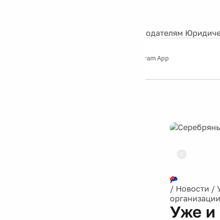
События
Контакты
О нас
Экскурсии
Silver Studio
Рекламодателям
Юридиче
Слушайте
App Store
Google Play
Telegram App
Серебряный
дождь
12+
Реклама
/
Новости
/
организации
Уже и