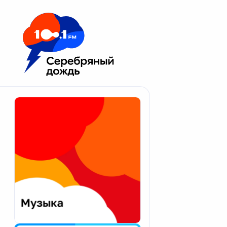
Москва 100.1 FM
Апатиты
Астрахань
Волгоград
Вологда
Екатеринбург
Иваново
Казань
Калининград
Калуга