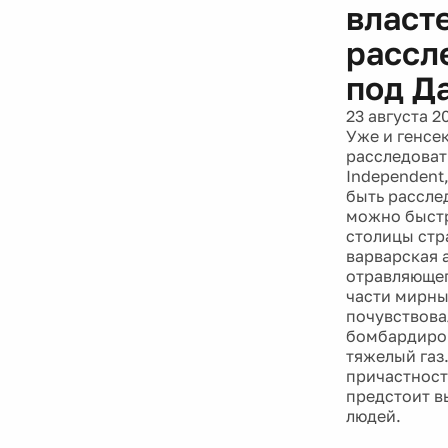
власт
рассл
под Д
23 августа 2
Уже и генсе
расследоват
Independent
быть рассле
можно быстр
столицы стр
варварская 
отравляющег
части мирны
почувствова
бомбардиров
тяжелый газ
причастность
предстоит в
людей.