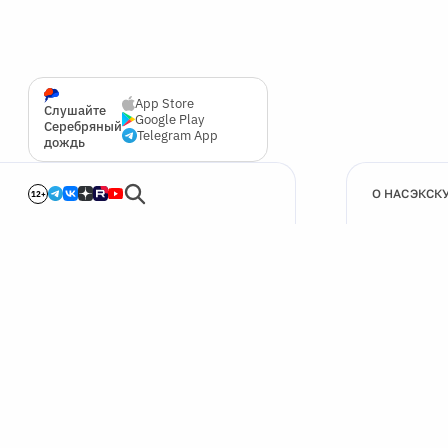
App Store
Слушайте
Google Play
Серебряный
Telegram App
дождь
О НАС
ЭКСК
12+
🍪
Мы используем cookie для улучшения работы сайта.