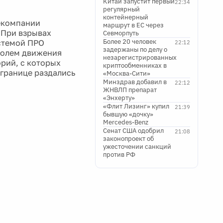
Китай запустит первый
22:34
регулярный
контейнерный
екомпании
маршрут в ЕС через
 При взрывах
Севморпуть
Более 20 человек
истемой ПРО
22:12
задержаны по делу о
ролем движения
незарегистрированных
орий, с которых
криптообменниках в
 границе раздались
«Москва-Сити»
Минздрав добавил в
22:12
ЖНВЛП препарат
«Энхерту»
«Флит Лизинг» купил
21:39
бывшую «дочку»
Mercedes-Benz
Сенат США одобрил
21:08
законопроект об
ужесточении санкций
против РФ