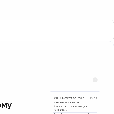
ВДНХ может войти в
23:05
ому
основной список
Всемирного наследия
ЮНЕСКО