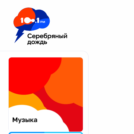
Москва 100.1 FM
Апатиты
Астрахань
Волгоград
Вологда
Екатеринбург
Иваново
Казань
Калининград
Калуга