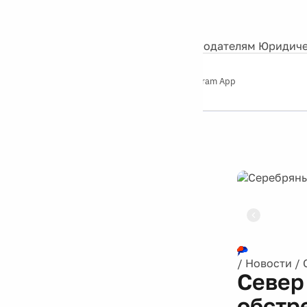
События
Контакты
О нас
Экскурсии
Silver Studio
Рекламодателям
Юридиче
Слушайте
App Store
Google Play
Telegram App
Серебряный
дождь
12+
Реклама
/
Новости
/
Север
обстр