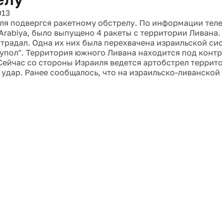
013
ля подвергся ракетному обстрелу. По информации тел
-Arabiya, было выпущено 4 ракеты с территории Ливана.
страдал. Одна их них была перехвачена израильской с
упол". Территория южного Ливана находится под конт
 Сейчас со стороны Израиля ведется артобстрел террит
 удар. Ранее сообщалось, что на израильско-ливанской