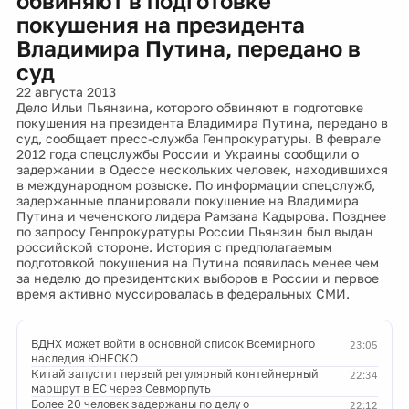
обвиняют в подготовке
покушения на президента
Владимира Путина, передано в
суд
22 августа 2013
Дело Ильи Пьянзина, которого обвиняют в подготовке
покушения на президента Владимира Путина, передано в
суд, сообщает пресс-служба Генпрокуратуры. В феврале
2012 года спецслужбы России и Украины сообщили о
задержании в Одессе нескольких человек, находившихся
в международном розыске. По информации спецслужб,
задержанные планировали покушение на Владимира
Путина и чеченского лидера Рамзана Кадырова. Позднее
по запросу Генпрокуратуры России Пьянзин был выдан
российской стороне. История с предполагаемым
подготовкой покушения на Путина появилась менее чем
за неделю до президентских выборов в России и первое
время активно муссировалась в федеральных СМИ.
ВДНХ может войти в основной список Всемирного
23:05
наследия ЮНЕСКО
Китай запустит первый регулярный контейнерный
22:34
маршрут в ЕС через Севморпуть
Более 20 человек задержаны по делу о
22:12