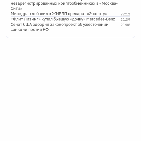
незарегистрированных криптообменниках в «Москва-
Сити»
Минздрав добавил в ЖНВЛП препарат «Энхерту»
22:12
«Флит Лизинг» купил бывшую «дочку» Mercedes-Benz
21:39
Сенат США одобрил законопроект об ужесточении
21:08
санкций против РФ