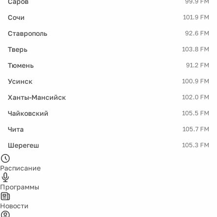
Саров
99.9 FM
Сочи
101.9 FM
Ставрополь
92.6 FM
Тверь
103.8 FM
Тюмень
91.2 FM
Усинск
100.9 FM
Ханты-Мансийск
102.0 FM
Чайковский
105.5 FM
Чита
105.7 FM
Шерегеш
105.3 FM
Расписание
Программы
Новости