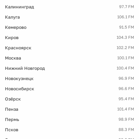
Калининград
97.7 FM
Калуга
106.1 FM
Кемерово
91.5 FM
Киров
104.3 FM
Красноярск
102.2 FM
Москва
100.1 FM
Нижний Новгород
100.4 FM
Новокузнецк
96.9 FM
Новосибирск
96.6 FM
Озёрск
95.4 FM
Пенза
101.4 FM
Пермь
98.9 FM
Псков
88.3 FM