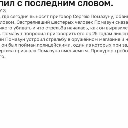
пил с последним словом.
013
, где сегодня выносят приговор Сергею Помазуну, обв
ловом. Застреливший шестерых человек Помазун сказал
кого убивать и что стрельба началась, как он выразился
. Помазун попросил приговорить его ок 25 годам лишен
ей Помазун устроил стрельбу в оружейном магазине и н
и он был пойман полицейскими, один из которых при з
ертиза признала Помазуна вменяемым. Прокурор требо
го.