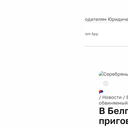
События
Контакты
О нас
Экскурсии
Silver Studio
Рекламодателям
Юридиче
Слушайте
App Store
Google Play
Telegram App
Серебряный
дождь
12+
/
Новости
/
обвиняемый 
В Бел
приго