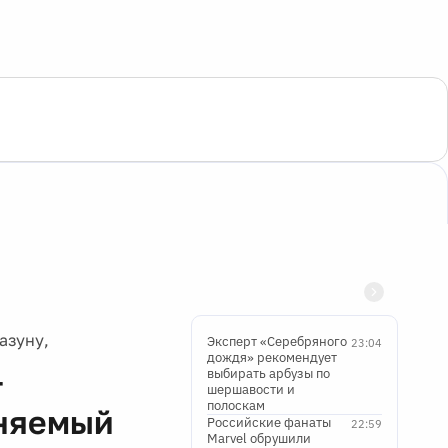
азуну,
Эксперт «Серебряного
23:04
дождя» рекомендует
выбирать арбузы по
т
шершавости и
полоскам
иняемый
Российские фанаты
22:59
Marvel обрушили