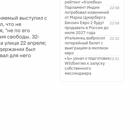
рейтинг «Колобка»
Парламент Индии
22:58
потребовал извинений
иняемый выступил с
от Марка Цукерберга
Бензин Евро 2 будут
, что не
22:58
продавать в России до
, "не по его
июля 2027 года
ия свободы. 32-
Итальянец выбросил
22:32
а улице 22 апреля;
лотерейный билет с
выигрышем в миллион
адержании был
евро
вал для него
«Ъ» узнал о подготовке
22:31
Wildberries к запуску
собственного
мессенджера