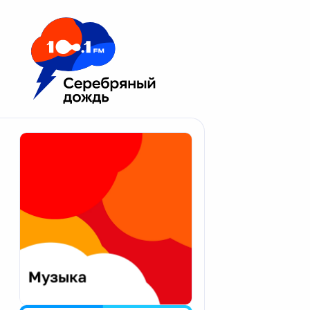
Москва 100.1 FM
Апатиты
Астрахань
Волгоград
Вологда
Екатеринбург
Иваново
Казань
Калининград
Калуга