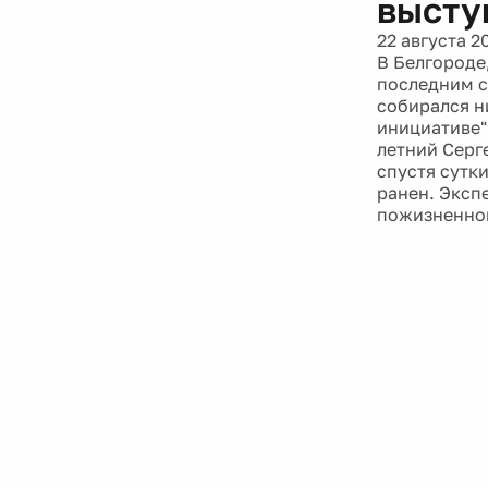
высту
22 августа 2
В Белгороде
последним с
собирался ни
инициативе"
летний Серг
спустя сутк
ранен. Эксп
пожизненно