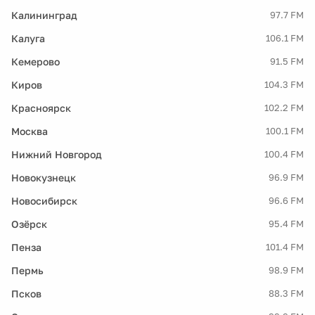
Калининград
97.7 FM
Калуга
106.1 FM
Кемерово
91.5 FM
Киров
104.3 FM
Красноярск
102.2 FM
Москва
100.1 FM
Нижний Новгород
100.4 FM
Новокузнецк
96.9 FM
Новосибирск
96.6 FM
Озёрск
95.4 FM
Пенза
101.4 FM
Пермь
98.9 FM
Псков
88.3 FM