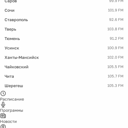
Саров
99.9 FM
Сочи
101.9 FM
Ставрополь
92.6 FM
Тверь
103.8 FM
Тюмень
91.2 FM
Усинск
100.9 FM
Ханты-Мансийск
102.0 FM
Чайковский
105.5 FM
Чита
105.7 FM
Шерегеш
105.3 FM
Расписание
Программы
Новости