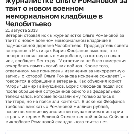
журналистке Ольге Романовой за
твит о новом военном
мемориальном кладбище в
Челобитьево
21 августа 2013
Ветеран отозвал иск к журналистке Ольге Романовой за
твитт о новом военном мемориальном кладбище в
подмосковной деревне Челобитьево. Председатель совета
ветеранов в Мытищах Борис Феофанов выяснил, что
неверно понял запись в микроблоге, за которую подал
иск, сообщает Лента.ру. "У ответчика не было намерения
оскорблять память погибших войнов. Кроме того,
ответчиком мне принесены извинения за некорректную
запись, о которой Ольга Романова искренне сожалеет", -
говорится в обращении ветерана. Как объяснил юрист
"Агоры" Дамир Гайнутдинов, Борис Феофанов подал иск
после обращения сотрудников одного из федеральных
телеканалов, которые показали ему только запись в
твиттере, но не пояснили контекст. В иске же Феофанов
требовал взыскать с Романовой миллион рублей,
посчитав мнение журналистки неуважением к истории
страны и героям Великой Отечественной войны. Сейчас в
микроблоге Романовой скандального твитта нет.