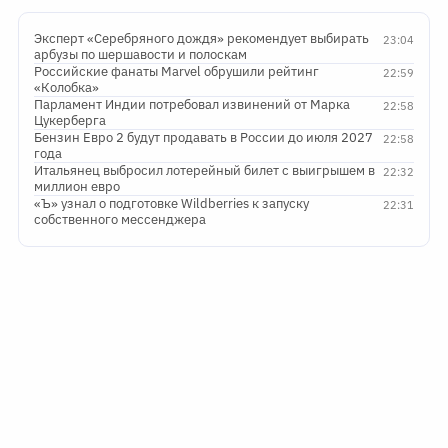
Эксперт «Серебряного дождя» рекомендует выбирать
23:04
арбузы по шершавости и полоскам
Российские фанаты Marvel обрушили рейтинг
22:59
«Колобка»
Парламент Индии потребовал извинений от Марка
22:58
Цукерберга
Бензин Евро 2 будут продавать в России до июля 2027
22:58
года
Итальянец выбросил лотерейный билет с выигрышем в
22:32
миллион евро
«Ъ» узнал о подготовке Wildberries к запуску
22:31
собственного мессенджера