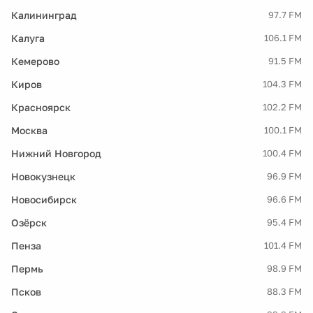
Калининград
97.7 FM
Калуга
106.1 FM
Кемерово
91.5 FM
Киров
104.3 FM
Красноярск
102.2 FM
Москва
100.1 FM
Нижний Новгород
100.4 FM
Новокузнецк
96.9 FM
Новосибирск
96.6 FM
Озёрск
95.4 FM
Пенза
101.4 FM
Пермь
98.9 FM
Псков
88.3 FM