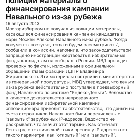
полиции материалы о
финансирования кампании
Навального из-за рубежа
19 августа 2013
Мосгоризбирком не получал из полиции материалы,
касающиеся финансирования кампании кандидата в
мэры Москвы Алексея Навального из-за рубежа. "Когда
документы поступят, тогда и будем рассматривать", -
сообщили в комиссии, напомнив, что законодательством
запрещено иностранцам жертвовать в избирательные
фонды кандидатам на выборах в России. МВД проводит
проверку по фактам, изложенным в официальном
обращении главы фракции ЛДПР Владимира
Жириновского. Эти материалы поступили в министерство
из генеральной прокуратуры. МВД утверждает, что деньги
из-за рубежа действительно поступали в предвыборный
фонд Навального по системе "Яндекс-Деньги". Ведомство
в качестве доказательства непрозрачного
финансирования избирательной кампании
оппозиционера приводит то обстоятельство, что деньги на
счета сторонников Навального были перечислены с
"закрытых" зарубежных IP-адресов. Ведомство не
раскрывает, что значит этот термин. Как отмечает
Лента.ру, с технической точки зрения у IP-адресов нет
такого параметра, как "открытый" или "закрытый".