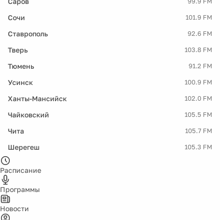
Саров
99.9 FM
Сочи
101.9 FM
Ставрополь
92.6 FM
Тверь
103.8 FM
Тюмень
91.2 FM
Усинск
100.9 FM
Ханты-Мансийск
102.0 FM
Чайковский
105.5 FM
Чита
105.7 FM
Шерегеш
105.3 FM
Расписание
Программы
Новости