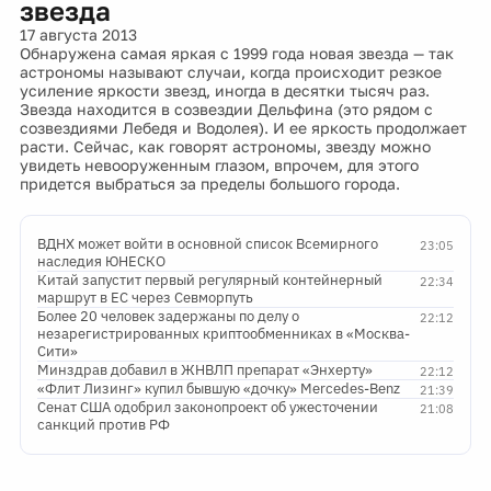
звезда
17 августа 2013
Обнаружена самая яркая с 1999 года новая звезда — так
астрономы называют случаи, когда происходит резкое
усиление яркости звезд, иногда в десятки тысяч раз.
Звезда находится в созвездии Дельфина (это рядом с
созвездиями Лебедя и Водолея). И ее яркость продолжает
расти. Сейчас, как говорят астрономы, звезду можно
увидеть невооруженным глазом, впрочем, для этого
придется выбраться за пределы большого города.
ВДНХ может войти в основной список Всемирного
23:05
наследия ЮНЕСКО
Китай запустит первый регулярный контейнерный
22:34
маршрут в ЕС через Севморпуть
Более 20 человек задержаны по делу о
22:12
незарегистрированных криптообменниках в «Москва-
Сити»
Минздрав добавил в ЖНВЛП препарат «Энхерту»
22:12
«Флит Лизинг» купил бывшую «дочку» Mercedes-Benz
21:39
Сенат США одобрил законопроект об ужесточении
21:08
санкций против РФ