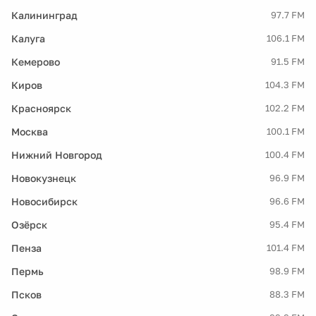
Калининград
97.7 FM
Калуга
106.1 FM
Кемерово
91.5 FM
Киров
104.3 FM
Красноярск
102.2 FM
Москва
100.1 FM
Нижний Новгород
100.4 FM
Новокузнецк
96.9 FM
Новосибирск
96.6 FM
Озёрск
95.4 FM
Пенза
101.4 FM
Пермь
98.9 FM
Псков
88.3 FM