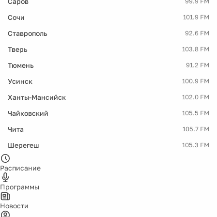
Саров
99.9 FM
Сочи
101.9 FM
Ставрополь
92.6 FM
Тверь
103.8 FM
Тюмень
91.2 FM
Усинск
100.9 FM
Ханты-Мансийск
102.0 FM
Чайковский
105.5 FM
Чита
105.7 FM
Шерегеш
105.3 FM
Расписание
Программы
Новости