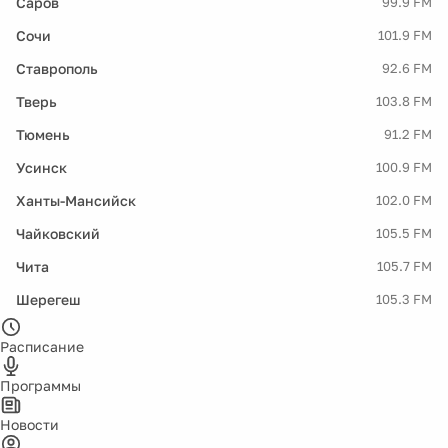
Саров
99.9 FM
Сочи
101.9 FM
Ставрополь
92.6 FM
Тверь
103.8 FM
Тюмень
91.2 FM
Усинск
100.9 FM
Ханты-Мансийск
102.0 FM
Чайковский
105.5 FM
Чита
105.7 FM
Шерегеш
105.3 FM
Расписание
Программы
Новости