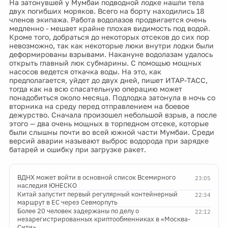
На затонувшей у Мумбаи подводной лодке нашли тела
двух погибших моряков. Всего на борту находились 18
членов экипажа. Работа водолазов продвигается очень
медленно - мешает крайне плохая видимость под водой.
Кроме того, добраться до некоторых отсеков до сих пор
невозможно, так как некоторые люки внутри лодки были
деформированы взрывами. Накануне водолазам удалось
открыть главный люк субмарины. С помощью мощных
насосов ведется откачка воды. На это, как
предполагается, уйдет до двух дней, пишет ИТАР-ТАСС,
тогда как на всю спасательную операцию может
понадобиться около месяца. Подлодка затонула в ночь со
вторника на среду перед отправлением на боевое
дежурство. Сначала произошел небольшой взрыв, а после
этого — два очень мощных в торпедном отсеке, которые
были слышны почти во всей южной части Мумбаи. Среди
версий аварии называют выброс водорода при зарядке
батарей и ошибку при загрузке ракет.
ВДНХ может войти в основной список Всемирного
23:05
наследия ЮНЕСКО
Китай запустит первый регулярный контейнерный
22:34
маршрут в ЕС через Севморпуть
Более 20 человек задержаны по делу о
22:12
незарегистрированных криптообменниках в «Москва-
Сити»