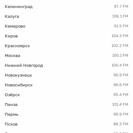
Калининград
97.7 FM
Калуга
106.1 FM
Кемерово
91.5 FM
Киров
104.3 FM
Красноярск
102.2 FM
Москва
100.1 FM
Нижний Новгород
100.4 FM
Новокузнецк
96.9 FM
Новосибирск
96.6 FM
Озёрск
95.4 FM
Пенза
101.4 FM
Пермь
98.9 FM
Псков
88.3 FM