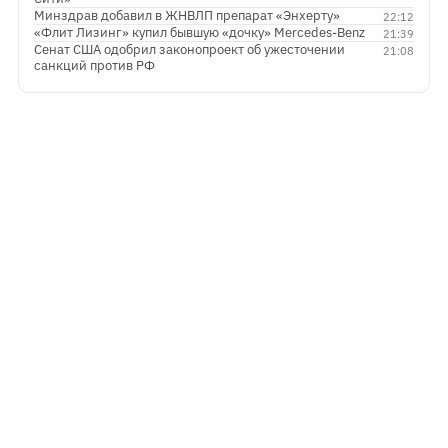
Минздрав добавил в ЖНВЛП препарат «Энхерту»
22:12
«Флит Лизинг» купил бывшую «дочку» Mercedes-Benz
21:39
Сенат США одобрил законопроект об ужесточении
21:08
санкций против РФ