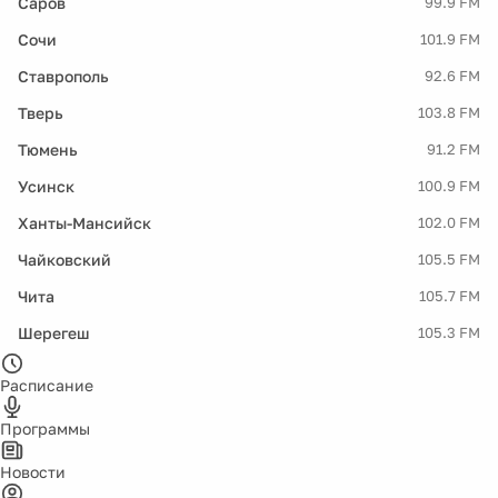
Саров
99.9 FM
Сочи
101.9 FM
Ставрополь
92.6 FM
Тверь
103.8 FM
Тюмень
91.2 FM
Усинск
100.9 FM
Ханты-Мансийск
102.0 FM
Чайковский
105.5 FM
Чита
105.7 FM
Шерегеш
105.3 FM
Расписание
Программы
Новости