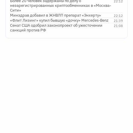
Более 20 человек задержаны по делу о
22:12
незарегистрированных криптообменниках в «Москва-
Сити»
Минздрав добавил в ЖНВЛП препарат «Энхерту»
22:12
«Флит Лизинг» купил бывшую «дочку» Mercedes-Benz
21:39
Сенат США одобрил законопроект об ужесточении
21:08
санкций против РФ