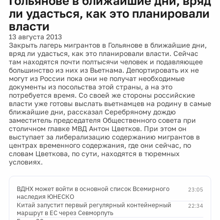
Гольянове в ближайшие дни, вряд
ли удасться, как это планировали
власти
13 августа 2013
Закрыть лагерь мигрантов в Гольянове в ближайшие дни,
вряд ли удасться, как это планировали власти. Сейчас
там находятся почти полтысячи человек и подавляющее
большинство из них из Вьетнама. Депортировать их не
могут из России пока они не получат необходимые
документы из посольства этой страны, а на это
потребуется время. Со своей же стороны российские
власти уже готовы выслать вьетнамцев на родину в самые
ближайшие дни, рассказал Серебряному дождю
заместитель председателя Общественного совета при
столичном главке МВД Антон Цветков. При этом он
выступает за либерализацию содержанию мигрантов в
центрах временного содержания, где они сейчас, по
словам Цветкова, по сути, находятся в тюремных
условиях.
ВДНХ может войти в основной список Всемирного
23:05
наследия ЮНЕСКО
Китай запустит первый регулярный контейнерный
22:34
маршрут в ЕС через Севморпуть