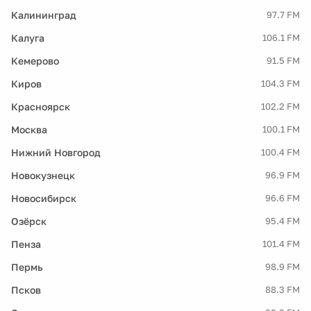
Калининград
97.7 FM
Калуга
106.1 FM
Кемерово
91.5 FM
Киров
104.3 FM
Красноярск
102.2 FM
Москва
100.1 FM
Нижний Новгород
100.4 FM
Новокузнецк
96.9 FM
Новосибирск
96.6 FM
Озёрск
95.4 FM
Пенза
101.4 FM
Пермь
98.9 FM
Псков
88.3 FM