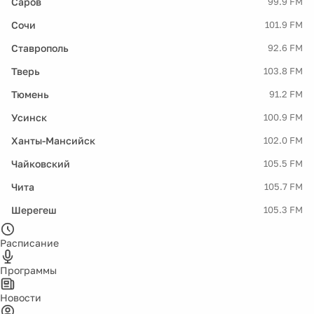
Саров
99.9 FM
Сочи
101.9 FM
Ставрополь
92.6 FM
Тверь
103.8 FM
Тюмень
91.2 FM
Усинск
100.9 FM
Ханты-Мансийск
102.0 FM
Чайковский
105.5 FM
Чита
105.7 FM
Шерегеш
105.3 FM
Расписание
Программы
Новости