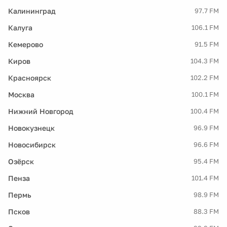
Калининград
97.7 FM
Калуга
106.1 FM
Кемерово
91.5 FM
Киров
104.3 FM
Красноярск
102.2 FM
Москва
100.1 FM
Нижний Новгород
100.4 FM
Новокузнецк
96.9 FM
Новосибирск
96.6 FM
Озёрск
95.4 FM
Пенза
101.4 FM
Пермь
98.9 FM
Псков
88.3 FM