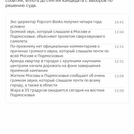
событий, вплоть до снятия кандидата с выборов по
решению суда.
Экс-директор Popcorn Books получил четыре года
14:41
условно
Громкий звук, который слышали в Москве и
13:04
Подмосковье, объясняют пролетом сверхзвукового
самолета
По-прежнему нет официальных комментариев о
12:31
причинах громкого звука, который слышали почти по
всей Москве и Подмосковью
Аренда квартир в городах с крупными научными
12:31
центрами начала дорожать на фоне завершения
приемной кампании
Жители Москвы и Подмосковья сообщают об очень
12:08
громком звуке, который слышали почти по всему
городу, а также в области
Жара в 35 градусов ожидается сегодня на востоке
12:08
Подмосковья