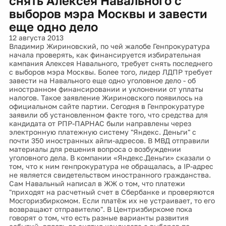
снять Алексея Навального с
выборов мэра Москвы и завести
еще одно дело
12 августа 2013
Владимир Жириновский, по чей жалобе Генпрокуратура
начала проверять, как финансируется избирательная
кампания Алексея Навального, требует снять последнего
с выборов мэра Москвы. Более того, лидер ЛДПР требует
завести на Навального еще одно уголовное дело - об
иностранном финансировании и уклонении от уплаты
налогов. Такое заявление Жириновского появилось на
официальном сайте партии. Сегодня в Генпрокуратуре
заявили об установленном факте того, что средства для
кандидата от РПР-ПАРНАС были направлены через
электронную платежную систему "Яндекс. Деньги" с
почти 350 иностранных айпи-адресов. В МВД отправили
материалы для решения вопроса о возбуждении
уголовного дела. В компании «Яндекс.Деньги» сказали о
том, что к ним генпрокуратура не обращалась, а IP-адрес
не является свидетельством иностранного гражданства.
Сам Навальный написал в ЖЖ о том, что платежи
"приходят на расчетный счет в Сбербанке и проверяются
Мосгоризбиркомом. Если платёж их не устраивает, то его
возвращают отправителю". В Центризбиркоме пока
говорят о том, что есть разные варианты развития