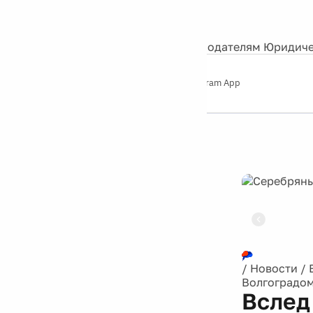
События
Контакты
О нас
Экскурсии
Silver Studio
Рекламодателям
Юридиче
Слушайте
App Store
Google Play
Telegram App
Серебряный
дождь
12+
Реклама
/
Новости
/
Волгоградом
Вслед