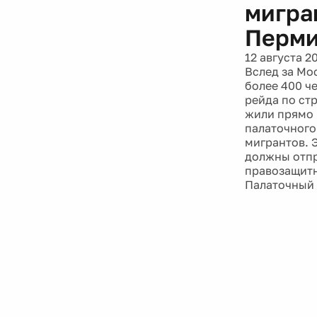
мигра
Перми
12 августа 2
Вслед за Мо
более 400 ч
рейда по ст
жили прямо 
палаточного
мигрантов. 
должны отпр
правозащитн
Палаточный 