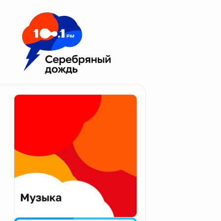
Москва 100.1 FM
Апатиты
Астрахань
Волгоград
Вологда
Екатеринбург
Иваново
Казань
Калининград
Калуга