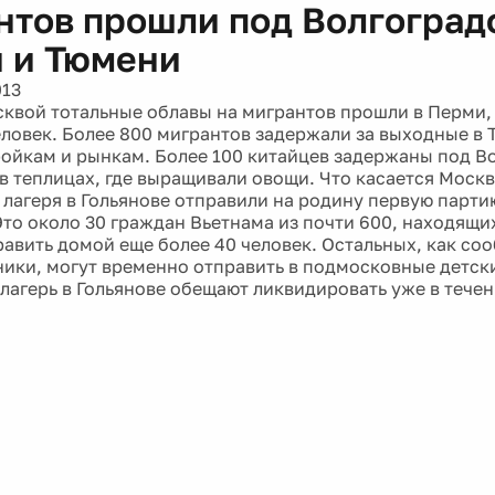
нтов прошли под Волгоградо
 и Тюмени
013
сквой тотальные облавы на мигрантов прошли в Перми,
еловек. Более 800 мигрантов задержали за выходные в
ройкам и рынкам. Более 100 китайцев задержаны под В
в теплицах, где выращивали овощи. Что касается Москвы
 лагеря в Гольянове отправили на родину первую парти
Это около 30 граждан Вьетнама из почти 600, находящих
авить домой еще более 40 человек. Остальных, как со
ики, могут временно отправить в подмосковные детски
лагерь в Гольянове обещают ликвидировать уже в течен