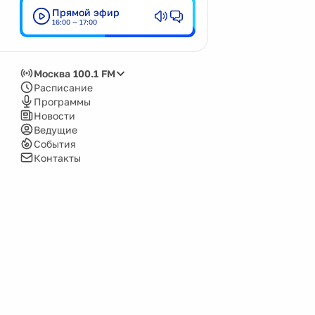
Прямой эфир
Кемерово
16:00 — 17:00
Киров
Красноярск
Москва 100.1 FM
Москва
Расписание
Программы
Нижний Новгород
Новости
Ведущие
Новокузнецк
События
Новосибирск
Контакты
Озёрск
Пенза
Пермь
Псков
Саров
Сочи