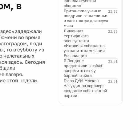
каналы «Русской
м, в
общины»
Британские ученые
22:53
внедрили гены свиньи
в салат-латук для вкуса
мяса
 здесь задержали
Лишенная
22:53
сертификата
 Тюмени во время
эксплуатанта
олгоградом, люди
«Ижавиа» собирается
, то в субботу из
устранить замечания
ю нелегальных
Росавиации
В Лондоне
ся здесь. Сегодня
22:51
предложили в пабах
общили
запретить пить у
е лагеря.
барной стойки
ие этой недели.
Глава ДУМ Москвы
22:51
Аляутдинов опроверг
создание собственной
партии