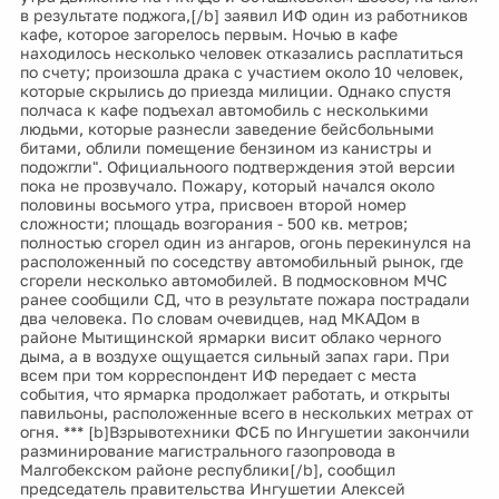
в результате поджога,[/b] заявил ИФ один из работников
кафе, которое загорелось первым. Ночью в кафе
находилось несколько человек отказались расплатиться
по счету; произошла драка с участием около 10 человек,
которые скрылись до приезда милиции. Однако спустя
полчаса к кафе подъехал автомобиль с несколькими
людьми, которые разнесли заведение бейсбольными
битами, облили помещение бензином из канистры и
подожгли". Официальноого подтверждения этой версии
пока не прозвучало. Пожару, который начался около
половины восьмого утра, присвоен второй номер
сложности; площадь возгорания - 500 кв. метров;
полностью сгорел один из ангаров, огонь перекинулся на
расположенный по соседству автомобильный рынок, где
сгорели несколько автомобилей. В подмосковном МЧС
ранее сообщили СД, что в результате пожара пострадали
два человека. По словам очевидцев, над МКАДом в
районе Мытищинской ярмарки висит облако черного
дыма, а в воздухе ощущается сильный запах гари. При
всем при том корреспондент ИФ передает с места
события, что ярмарка продолжает работать, и открыты
павильоны, расположенные всего в нескольких метрах от
огня. *** [b]Взрывотехники ФСБ по Ингушетии закончили
разминирование магистрального газопровода в
Малгобекском районе республики[/b], сообщил
председатель правительства Ингушетии Алексей