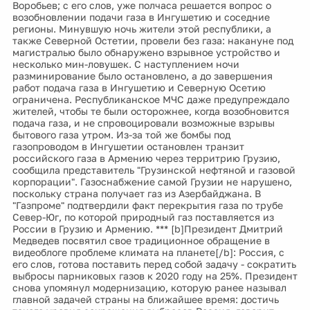
Воробьев; с его слов, уже полчаса решается вопрос о
возобновлении подачи газа в Ингушетию и соседние
регионы. Минувшую ночь жители этой республики, а
также Северной Остетии, провели без газа: накануне под
магистралью было обнаружено взрывное устройство и
несколько мин-ловушек. С наступлением ночи
разминирование было остановлено, а до завершения
работ подача газа в Ингушетию и Северную Осетию
ограничена. Республиканское МЧС даже предупреждало
жителей, чтобы те были осторожнее, когда возобновится
подача газа, и не спровоцировали возможные взрывы
бытового газа утром. Из-за той же бомбы под
газопроводом в Ингушетии остановлен транзит
российского газа в Армению через территрию Грузию,
сообщила представитель "Грузинской нефтяной и газовой
корпорации". Газоснабжение самой Грузии не нарушено,
поскольку страна получает газ из Азербайджана. В
"Газпроме" подтвердили факт перекрытия газа по трубе
Север-Юг, по которой природный газ поставляется из
России в Грузию и Армению. *** [b]Президент Дмитрий
Медведев посвятил свое традиционное обращение в
видеоблоге проблеме климата на планете[/b]: Россия, с
его слов, готова поставить перед собой задачу - сократить
выбросы парниковых газов к 2020 году на 25%. Президент
снова упомянул модернизацию, которую ранее называл
главной задачей страны на ближайшее время: достичь