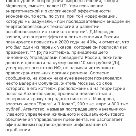
такого уровня сокращения выбросов Россия, говорит
Медведев, сможет, далее ЦТ: "при повышении
энергетической и экологической эффективности
экономики, то есть, по сути, при той модернизации,
которую мы задумали, - при последовательном внедрении
энергосберегающих технологий и развитии
возобновляемых источников энергии". Д.Медведев
заявил, что энергоэффективность экономики России
планируется повысить к 2020 году на 40%, и отметил, что
это был один из первых указов, которые он подписал как
президент. *** [b]Из коттеджа, принадлежащего
чиновнику Управделами президента России, похитили
деньги и ценности на сумму около 10 млн рублей[/b],
утверждает агентство ИФ, не называя источника в
правоохранительных органах региона. Согласно
сообщению, на кражу накануне вечером пожаловался
некто Валерий Солуянов, житель Москвы, со слов
которого, в его коттедж, расположенный на территории
поселка Архангельское, проникли неизвестные и
совершили кражу наградного пистолета Макарова,
золотых часов "Бреге" и "Шопар", 200 тыс. евро и 300 тыс.
рублей. Агентство, называя пострадавшего начальником
Главного управления жилищного и социально-бытового
обеспечения Управделами президента, не располагает
официальным подтверждением информации об
ограблении.