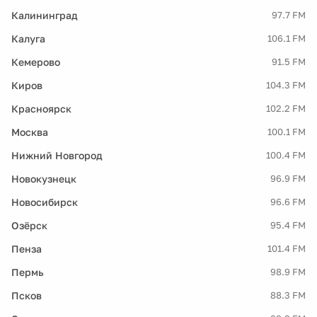
Калининград
97.7 FM
Калуга
106.1 FM
Кемерово
91.5 FM
Киров
104.3 FM
Красноярск
102.2 FM
Москва
100.1 FM
Нижний Новгород
100.4 FM
Новокузнецк
96.9 FM
Новосибирск
96.6 FM
Озёрск
95.4 FM
Пенза
101.4 FM
Пермь
98.9 FM
Псков
88.3 FM