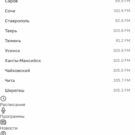
Саров
99.9 FM
Сочи
101.9 FM
Ставрополь
92.6 FM
Тверь
103.8 FM
Тюмень
91.2 FM
Усинск
100.9 FM
Ханты-Мансийск
102.0 FM
Чайковский
105.5 FM
Чита
105.7 FM
Шерегеш
105.3 FM
Расписание
Программы
Новости