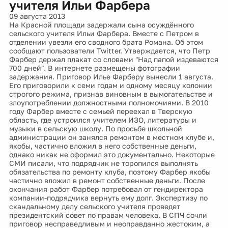
учителя Ильи Фарбера
09 августа 2013
На Красной площади задержали сына осуждённого
сельского учителя Ильи Фарбера. Вместе с Петром в
отделении увезли его сводного брата Романа. Об этом
сообщают пользователи Twitter. Утверждается, что Петр
Фарбер держал плакат со словами "Над папой издеваются
700 дней". В интернете размещены фотографии
задержания. Приговор Илье Фарберу вынесли 1 августа.
Его приговорили к семи годам и одному месяцу колонии
строгого режима, признав виновным в вымогательстве и
злоупотреблении должностными полномочиями. В 2010
году Фарбер вместе с семьей переехал в Тверскую
область, где устроился учителем ИЗО, литературы и
музыки в сельскую школу. По просьбе школьной
администрации он занялся ремонтом в местном клубе и,
якобы, частично вложил в него собственные деньги,
однако никак не оформил это документально. Некоторые
СМИ писали, что подрядчик не торопился выполнять
обязательства по ремонту клуба, поэтому Фарбер якобы
частично вложил в ремонт собственные деньги. После
окончания работ Фарбер потребовал от гендиректора
компании-подрядчика вернуть ему долг. Экспертизу по
скандальному делу сельского учителя проведет
президентский совет по правам человека. В СПЧ сочли
приговор несправедливым и неоправданно жестоким, а