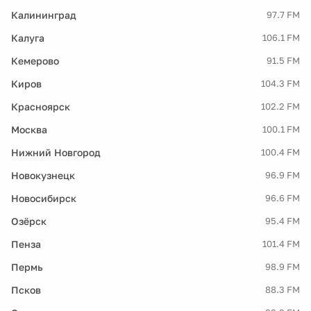
Калининград
97.7 FM
Калуга
106.1 FM
Кемерово
91.5 FM
Киров
104.3 FM
Красноярск
102.2 FM
Москва
100.1 FM
Нижний Новгород
100.4 FM
Новокузнецк
96.9 FM
Новосибирск
96.6 FM
Озёрск
95.4 FM
Пенза
101.4 FM
Пермь
98.9 FM
Псков
88.3 FM