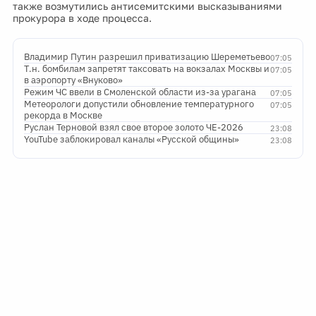
также возмутились антисемитскими высказываниями
прокурора в ходе процесса.
Владимир Путин разрешил приватизацию Шереметьево
07:05
Т.н. бомбилам запретят таксовать на вокзалах Москвы и
07:05
в аэропорту «Внуково»
Режим ЧС ввели в Смоленской области из-за урагана
07:05
Метеорологи допустили обновление температурного
07:05
рекорда в Москве
Руслан Терновой взял свое второе золото ЧЕ-2026
23:08
YouTube заблокировал каналы «Русской общины»
23:08