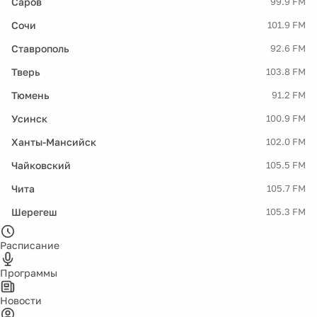
Саров
99.9 FM
Сочи
101.9 FM
Ставрополь
92.6 FM
Тверь
103.8 FM
Тюмень
91.2 FM
Усинск
100.9 FM
Ханты-Мансийск
102.0 FM
Чайковский
105.5 FM
Чита
105.7 FM
Шерегеш
105.3 FM
Расписание
Программы
Новости