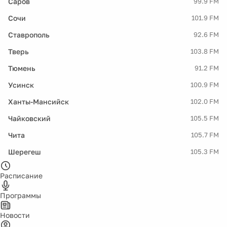
Саров
99.9 FM
Сочи
101.9 FM
Ставрополь
92.6 FM
Тверь
103.8 FM
Тюмень
91.2 FM
Усинск
100.9 FM
Ханты-Мансийск
102.0 FM
Чайковский
105.5 FM
Чита
105.7 FM
Шерегеш
105.3 FM
Расписание
Программы
Новости