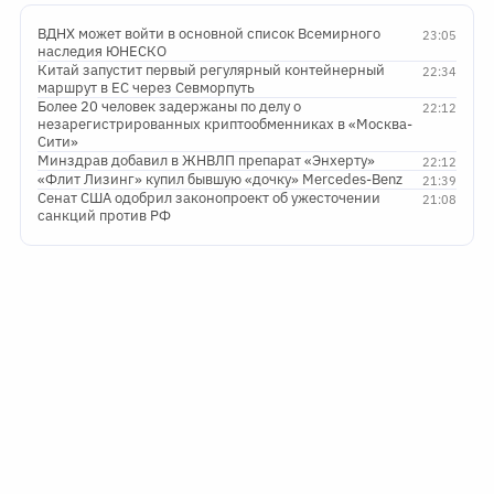
ВДНХ может войти в основной список Всемирного
23:05
наследия ЮНЕСКО
Китай запустит первый регулярный контейнерный
22:34
маршрут в ЕС через Севморпуть
Более 20 человек задержаны по делу о
22:12
незарегистрированных криптообменниках в «Москва-
Сити»
Минздрав добавил в ЖНВЛП препарат «Энхерту»
22:12
«Флит Лизинг» купил бывшую «дочку» Mercedes-Benz
21:39
Сенат США одобрил законопроект об ужесточении
21:08
санкций против РФ