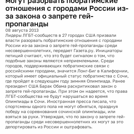
могут разорвать побратимские
отношения с городами России из-
за закона о запрете гей-
пропаганды
08 августа 2013
Лидеры ЛГБТ-сообществ в 27 городах США призвали
власти разорвать побратимские отношения с городами
России из-за закона о запрете гей-пропаганды среди
несовершеннолетних, передает Газета.ру. Инициаторы
петиций считают, что это будет сигналом о том, что
подобные законы являются неприемлемыми. Среди
городов, поддерживающих побратимские связи с
российскими городами, значится Лонг-Биг в Калифорнии,
который имеет официальный статус побратимства с Сочи,
где пройдет в следующем году зимняя Олимпиада. Ранее
президент США Барак Обама раскритиковал закон о
запрете гей-пропаганды. При этом он надеется, что права
ЛГБТ-сообщества не будут нарушаться во время
Олимпиады в Сочи. Иностранная пресса писала, что
спортсмены одного пола не могут обняться, празднуя
победу на соревнования сочинской олимпиады, или
взяться за руки. Утверждая, что по закону о запрете гей-
пропаганды среди несовершеннолетних их могут за это
депортировать из России и оштрафовать.