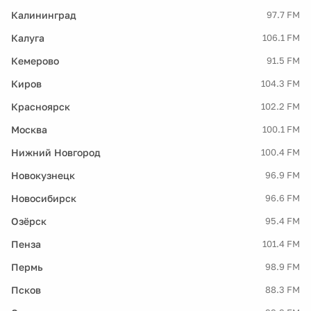
Калининград
97.7 FM
Калуга
106.1 FM
Кемерово
91.5 FM
Киров
104.3 FM
Красноярск
102.2 FM
Москва
100.1 FM
Нижний Новгород
100.4 FM
Новокузнецк
96.9 FM
Новосибирск
96.6 FM
Озёрск
95.4 FM
Пенза
101.4 FM
Пермь
98.9 FM
Псков
88.3 FM