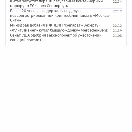
Китай запустит первый регулярный контейнерный
22:34
маршрут в ЕС через Севморпуть
Более 20 человек задержаны по делу о
22:12
незарегистрированных криптообменниках в «Москва-
Сити»
Минздрав добавил в ЖНВЛП препарат «Энхерту»
22:12
«Флит Лизинг» купил бывшую «дочку» Mercedes-Benz
21:39
Сенат США одобрил законопроект об ужесточении
21:08
санкций против РФ