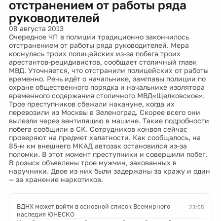
отстранением от работы ряда
руководителей
08 августа 2013
Очередное ЧП в полиции традиционно закончилось
отстранением от работы ряда руководителей. Мера
коснулась троих полицейских из-за побега троих
арестантов-рецидивистов, сообщает столичный главк
МВД. Уточняется, что отстранили полицейских от работы
временно. Речь идёт о начальнике, замглавы полиции по
охране общественного порядка и начальнике изолятора
временного содержания столичного МВД«Щелковское».
Трое преступников сбежали накануне, когда их
перевозили из Москвы в Зеленоград. Скорее всего они
вылезли через вентиляцию в машине. Такие подробности
побега сообщили в СК. Сотрудников конвоя сейчас
проверяют на предмет халатности. Как сообщалось, на
85-м км внешнего МКАД автозак остановился из-за
поломки. В этот момент преступники и совершили побег.
В розыск объявлены трое мужчин, закованных в
наручники. Двое из них были задержаны за кражу и один
— за хранение наркотиков.
ВДНХ может войти в основной список Всемирного
23:05
наследия ЮНЕСКО