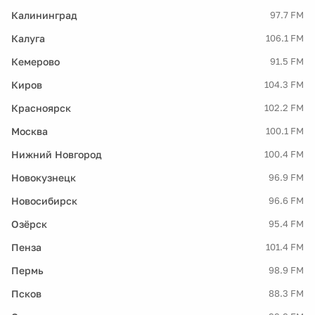
Калининград
97.7 FM
Калуга
106.1 FM
Кемерово
91.5 FM
Киров
104.3 FM
Красноярск
102.2 FM
Москва
100.1 FM
Нижний Новгород
100.4 FM
Новокузнецк
96.9 FM
Новосибирск
96.6 FM
Озёрск
95.4 FM
Пенза
101.4 FM
Пермь
98.9 FM
Псков
88.3 FM