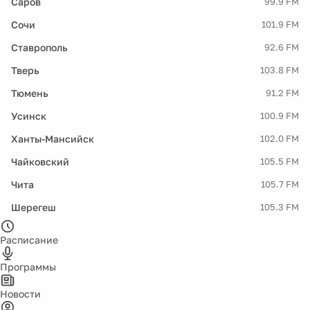
Саров
99.9 FM
Сочи
101.9 FM
Ставрополь
92.6 FM
Тверь
103.8 FM
Тюмень
91.2 FM
Усинск
100.9 FM
Ханты-Мансийск
102.0 FM
Чайковский
105.5 FM
Чита
105.7 FM
Шерегеш
105.3 FM
Расписание
Программы
Новости