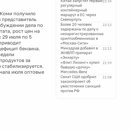
Китай запустит первый
22:34
регулярный
контейнерный
 Коми получило
маршрут в ЕС через
л представитель
Севморпуть
Более 20 человек
збуждении дела по
22:12
задержаны по делу о
ата, рост цен на
незарегистрированных
с 29 июля по 5
криптообменниках в
 приводит
«Москва-Сити»
дефицит бензина.
Минздрав добавил в
22:12
ЖНВЛП препарат
недели
«Энхерту»
продуктов за
«Флит Лизинг» купил
21:39
е стабилизируется.
бывшую «дочку»
ачала июля оптовые
Mercedes-Benz
Сенат США одобрил
21:08
законопроект об
ужесточении санкций
против РФ