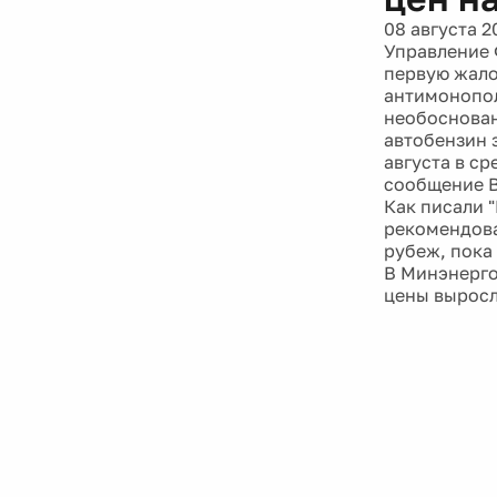
08 августа 2
Управление 
первую жало
антимонопол
необоснован
автобензин з
августа в с
сообщение B
Как писали 
рекомендова
рубеж, пока
В Минэнерго
цены выросл