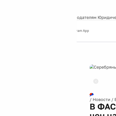
События
Контакты
О нас
Экскурсии
Silver Studio
Рекламодателям
Юридиче
Слушайте
App Store
Google Play
Telegram App
Серебряный
дождь
12+
Реклама
/
Новости
/
В ФАС
цен н