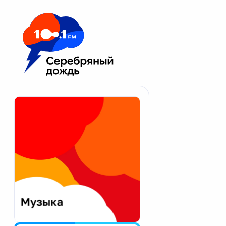
Москва 100.1 FM
Апатиты
Астрахань
Волгоград
Вологда
Екатеринбург
Иваново
Казань
Калининград
Калуга