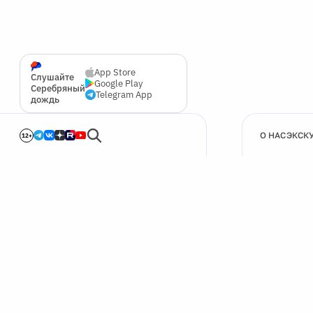
App Store
Слушайте
Google Play
Серебряный
Telegram App
дождь
О НАС
ЭКСК
12+
🍪
Мы используем cookie для улучшения работы сайта.