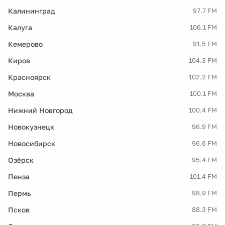
Калининград
97.7 FM
Калуга
106.1 FM
Кемерово
91.5 FM
Киров
104.3 FM
Красноярск
102.2 FM
Москва
100.1 FM
Нижний Новгород
100.4 FM
Новокузнецк
96.9 FM
Новосибирск
96.6 FM
Озёрск
95.4 FM
Пенза
101.4 FM
Пермь
98.9 FM
Псков
88.3 FM