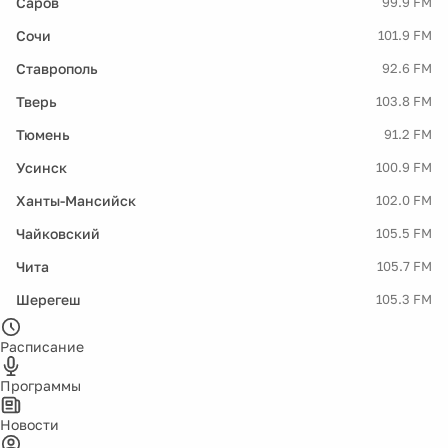
Саров
99.9 FM
Сочи
101.9 FM
Ставрополь
92.6 FM
Тверь
103.8 FM
Тюмень
91.2 FM
Усинск
100.9 FM
Ханты-Мансийск
102.0 FM
Чайковский
105.5 FM
Чита
105.7 FM
Шерегеш
105.3 FM
Расписание
Программы
Новости