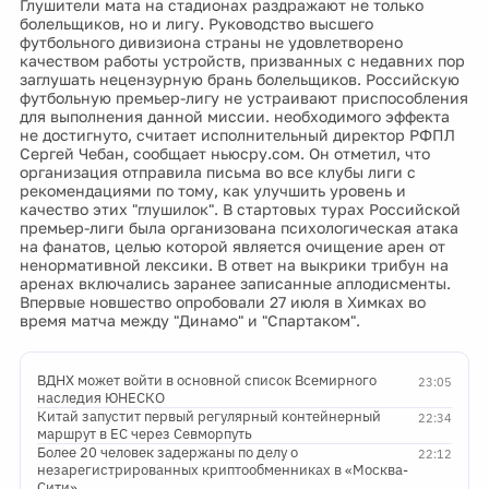
Глушители мата на стадионах раздражают не только
болельщиков, но и лигу. Руководство высшего
футбольного дивизиона страны не удовлетворено
качеством работы устройств, призванных с недавних пор
заглушать нецензурную брань болельщиков. Российскую
футбольную премьер-лигу не устраивают приспособления
для выполнения данной миссии. необходимого эффекта
не достигнуто, считает исполнительный директор РФПЛ
Сергей Чебан, сообщает ньюсру.сом. Он отметил, что
организация отправила письма во все клубы лиги с
рекомендациями по тому, как улучшить уровень и
качество этих "глушилок". В стартовых турах Российской
премьер-лиги была организована психологическая атака
на фанатов, целью которой является очищение арен от
ненормативной лексики. В ответ на выкрики трибун на
аренах включались заранее записанные аплодисменты.
Впервые новшество опробовали 27 июля в Химках во
время матча между "Динамо" и "Спартаком".
ВДНХ может войти в основной список Всемирного
23:05
наследия ЮНЕСКО
Китай запустит первый регулярный контейнерный
22:34
маршрут в ЕС через Севморпуть
Более 20 человек задержаны по делу о
22:12
незарегистрированных криптообменниках в «Москва-
Сити»