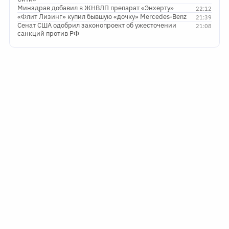
Минздрав добавил в ЖНВЛП препарат «Энхерту»
22:12
«Флит Лизинг» купил бывшую «дочку» Mercedes-Benz
21:39
Сенат США одобрил законопроект об ужесточении
21:08
санкций против РФ