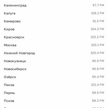
Калининград
97.7 FM
Калуга
106.1 FM
Кемерово
91.5 FM
Киров
104.3 FM
Красноярск
102.2 FM
Москва
100.1 FM
Нижний Новгород
100.4 FM
Новокузнецк
96.9 FM
Новосибирск
96.6 FM
Озёрск
95.4 FM
Пенза
101.4 FM
Пермь
98.9 FM
Псков
88.3 FM