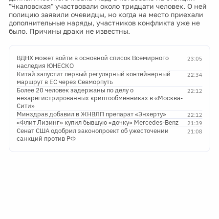
"Чкаловская" участвовали около тридцати человек. О ней
полицию заявили очевидцы, но когда на место приехали
дополнительные наряды, участников конфликта уже не
было. Причины драки не известны.
ВДНХ может войти в основной список Всемирного
23:05
наследия ЮНЕСКО
Китай запустит первый регулярный контейнерный
22:34
маршрут в ЕС через Севморпуть
Более 20 человек задержаны по делу о
22:12
незарегистрированных криптообменниках в «Москва-
Сити»
Минздрав добавил в ЖНВЛП препарат «Энхерту»
22:12
«Флит Лизинг» купил бывшую «дочку» Mercedes-Benz
21:39
Сенат США одобрил законопроект об ужесточении
21:08
санкций против РФ