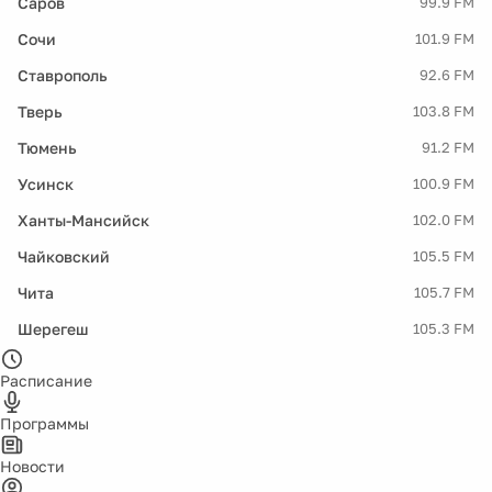
Саров
99.9 FM
Сочи
101.9 FM
Ставрополь
92.6 FM
Тверь
103.8 FM
Тюмень
91.2 FM
Усинск
100.9 FM
Ханты-Мансийск
102.0 FM
Чайковский
105.5 FM
Чита
105.7 FM
Шерегеш
105.3 FM
Расписание
Программы
Новости