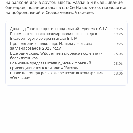
на балконе или в другом месте. Раздача и вывешивание
баннеров, подчеркивают в штабе Навального, проводится
на добровольной и безвозмездной основе.
Дональд Трамп запретил «родильный туризм» в США
09:26
Восемьсот человек эвакуировались со склада в
09:26
Екатеринбурге во время атаки БПЛА
Продолжение фильма про Майкла Джексона
09:26
запланировано к 2028 году
Еще один склад Wildberries загорелся после атаки
08:06
беспилотников
Все новые представители думских фракций
08:06
присоединяются к критике «Яблока»
Спрос на Гомера резко вырос после выхода фильма
08:06
«Одиссея»