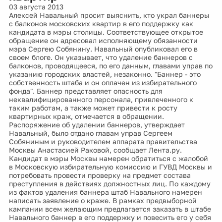
03 августа 2013
Алексей Навальный просит выяснить, кто украл баннеры
с балконов московских квартир в его поддержку как
кандидата в мэры столицы. Соответствующее открытое
обращение он адресовал исполняющему обязанности
мэра Сергею Собянину. Навальный опубликовал его в
своем блоге. Он указывает, что удаление баннеров с
балконов, проводящееся, по его данным, главами управ по
указанию городских властей, незаконно. "Баннер - это
собственность штаба и он оплачен из избирательного
фонда". Баннер представляет опасность для
неквалифицированного персонала, привлеченного к
таким работам, а также может привести к росту
квартирных краж, отмечается в обращении.
Распоряжение об удалении баннеров, утверждает
Навальный, было отдано главам управ Сергеем
Собяниным и руководителем аппарата правительства
Москвы Анастасией Раковой, сообщает Лента.ру.
Кандидат в мэры Москвы намерен обратиться с жалобой
в Московскую избирательную комиссию и ГУВД Москвы и
потребовать провести проверку на предмет состава
преступления в действиях должностных лиц. По каждому
из фактов удаления баннера штаб Навального намерен
написать заявление о краже. В рамках предвыборной
кампании всем желающим предлагается заказать в штабе
Навального баннер в его поддержку и повесить его у себя