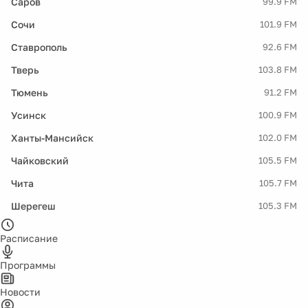
Саров
99.9 FM
Сочи
101.9 FM
Ставрополь
92.6 FM
Тверь
103.8 FM
Тюмень
91.2 FM
Усинск
100.9 FM
Ханты-Мансийск
102.0 FM
Чайковский
105.5 FM
Чита
105.7 FM
Шерегеш
105.3 FM
Расписание
Программы
Новости