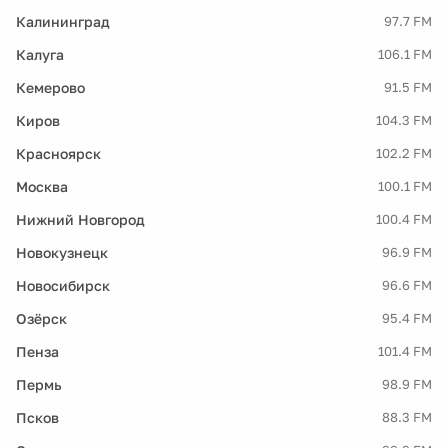
Калининград
97.7 FM
Калуга
106.1 FM
Кемерово
91.5 FM
Киров
104.3 FM
Красноярск
102.2 FM
Москва
100.1 FM
Нижний Новгород
100.4 FM
Новокузнецк
96.9 FM
Новосибирск
96.6 FM
Озёрск
95.4 FM
Пенза
101.4 FM
Пермь
98.9 FM
Псков
88.3 FM