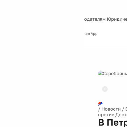
События
Контакты
О нас
Экскурсии
Silver Studio
Рекламодателям
Юридиче
Слушайте
App Store
Google Play
Telegram App
Серебряный
дождь
12+
Реклама
/
Новости
/
против Дост
В Пет