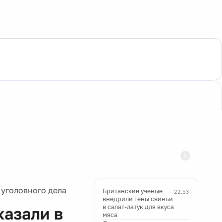
 уголовного дела
Британские ученые
22:53
внедрили гены свиньи
в салат-латук для вкуса
казали в
мяса