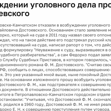
ждении уголовного дела пр
евского
овске-Камчатском отказали в возбуждении уголовного
йловича Достоевского. Основанием стало заявление м
рко, который на суде в 2011 году назвал своего оппоне
ждал, что на такое действие его подстрекал русский к
исутствовавший на суде, написал рапорт о том, что де
д формулировку "Неуважение к суду, выразившееся в 
судебного разбирательства", а сам Федорко подал заяв
 Службу Судебных Приставов, в котором говорилось, ч
 одноименного романа Ф. М. Достоевского. "Считаю сво
РФ, сообщить о лицах, способствовавших совершению 
я. Это уже указанный мной выше, ныне покойный Дост
е. На основании изложенного прошу возбудить уголовн
остоевского Ф. М., как подстрекателя к совершению пр
в документе. В отношении Достоевского действительно
 итоге в Петропавловско-Камчатском городском отделе
становили: "Учитывая, что Достоевский Ф. М. скончался
Н. родился в 1960 году, Достоевский Ф. М. не имел ре
дорко Е. Н. к совершению преступления путем уговора,