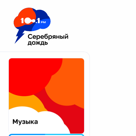
Москва 100.1 FM
Апатиты
Астрахань
Волгоград
Вологда
Екатеринбург
Иваново
Казань
Калининград
Калуга