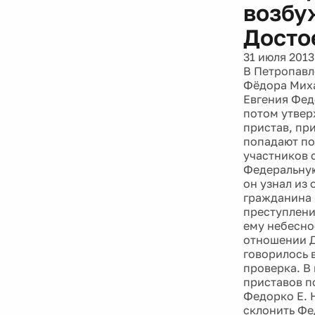
возбу
Досто
31 июля 2013
В Петропавл
Фёдора Миха
Евгения Федо
потом утвер
пристав, пр
попадают по
участников 
Федеральную
он узнал из
гражданина 
преступлени
ему небесно
отношении Д
говорилось 
проверка. В
приставов по
Федорко Е. 
склонить Фе