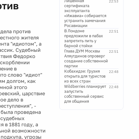
Лишенная
22:53
отив
сертификата
эксплуатанта
«Ижавиа» собирается
устранить замечания
Росавиации
 дела против
В Лондоне
22:51
предложили в пабах
естного жителя
запретить пить у
нта "идиотом", а
барной стойки
лассик. Судебный
Глава ДУМ Москвы
22:51
йствия Федорко
Аляутдинов опроверг
создание собственной
оскорблении
партии
ление в
Кобахидзе: Грузия
22:48
то слово "идиот"
открыта для туристов
им долгом, как
из всех стран
Wildberries планирует
мной этого
22:48
запустить
оевский, царствие
собственный сервис
ое дело в
для общения
еступления", -
 была проведена
 судебных
 в 1881 году, а
альной возможности
 подкупа, угрозы