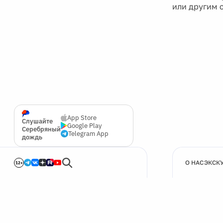
или другим 
App Store
Слушайте
Google Play
Серебряный
Telegram App
дождь
О НАС
ЭКСК
12+