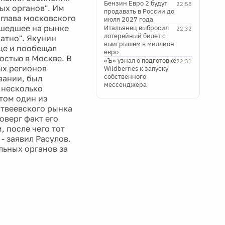
Бензин Евро 2 будут
22:58
ых органов". Им
продавать в России до
 глава московского
июля 2027 года
ошедшее на рынке
Итальянец выбросил
22:32
лотерейный билет с
ватно". Якунин
выигрышем в миллион
це и пообещал
евро
остью в Москве. В
«Ъ» узнал о подготовке
22:31
ых регионов
Wildberries к запуску
собственного
вании, был
мессенджера
 несколько
том один из
атвеевского рынка
оверг факт его
, после чего тот
- заявил Расулов.
льных органов за