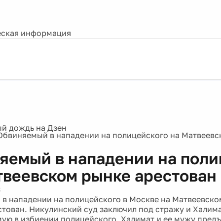
ская информация
Обвиняемый в нападении на полицейского на Матвеевс
яемый в нападении на поли
твеевском рынке арестован
3
в нападении на полицейского в Москве на Матвеевск
стован. Никулинский суд заключил под стражу и Халима
ую в избиении полицейского. Халимат и ее мужу пред