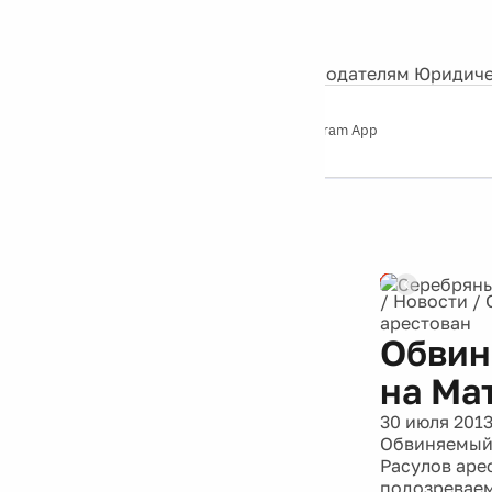
События
Контакты
О нас
Экскурсии
Silver Studio
Рекламодателям
Юридиче
Слушайте
App Store
Google Play
Telegram App
Серебряный
дождь
12+
/
Новости
/
арестован
Обвин
на Ма
30 июля 201
Обвиняемый 
Расулов аре
подозреваем