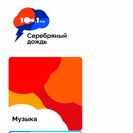
Москва 100.1 FM
Апатиты
Астрахань
Волгоград
Вологда
Екатеринбург
Иваново
Казань
Калининград
Калуга