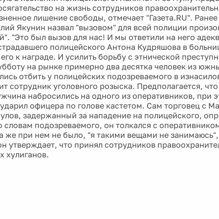
Посягательство на жизнь сотрудников правоохранительн
зненное лишение свободы, отмечает "Газета.RU". Ранее
олий Якунин назвал "вызовом" для всей полиции произ
". "Это был вызов для нас! И мы ответили на него адек
страдавшего полицейского Антона Кудряшова в больни
его к награде. И усилить борьбу с этнической преступн
бботу на рынке примерно два десятка человек из южн
лись отбить у полицейских подозреваемого в изнасило
ит сотрудник уголовного розыска. Предполагается, что
жчина набросились на одного из оперативников, при э
ударил офицера по голове кастетом. Сам торговец с М
улов, задержанный за нападение на полицейского, опр
о словам подозреваемого, он толкался с оперативником
а же при нем не было, "я такими вещами не занимаюсь", 
 он утверждает, что принял сотрудников правоохраните
 хулиганов.