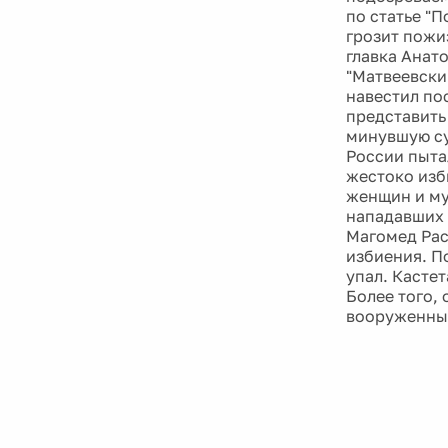
по статье "
грозит пожи
главка Анат
"Матвеевский
навестил по
представить 
минувшую су
России пыта
жестоко изб
женщин и му
нападавших 
Магомед Рас
избиения. П
упал. Кастет
Более того,
вооруженных