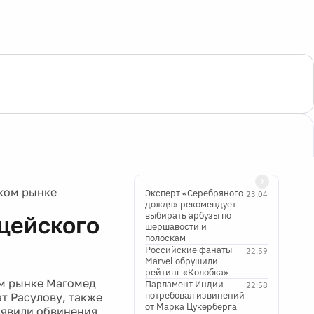
ком рынке
Эксперт «Серебряного
23:04
дождя» рекомендует
выбирать арбузы по
цейского
шершавости и
полоскам
Российские фанаты
22:59
Marvel обрушили
рейтинг «Колобка»
ом рынке Магомед
Парламент Индии
22:58
потребовал извинений
т Расулову, также
от Марка Цукерберга
ъявили обвинения