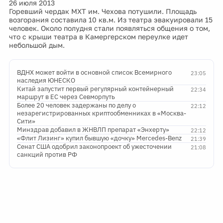
26 июля 2013
Горевший чердак МХТ им. Чехова потушили. Площадь
возгорания составила 10 кв.м. Из театра эвакуировали 15
человек. Около полудня стали появляться общения о том,
что с крыши театра в Камергерском переулке идет
небольшой дым.
ВДНХ может войти в основной список Всемирного
23:05
наследия ЮНЕСКО
Китай запустит первый регулярный контейнерный
22:34
маршрут в ЕС через Севморпуть
Более 20 человек задержаны по делу о
22:12
незарегистрированных криптообменниках в «Москва-
Сити»
Минздрав добавил в ЖНВЛП препарат «Энхерту»
22:12
«Флит Лизинг» купил бывшую «дочку» Mercedes-Benz
21:39
Сенат США одобрил законопроект об ужесточении
21:08
санкций против РФ