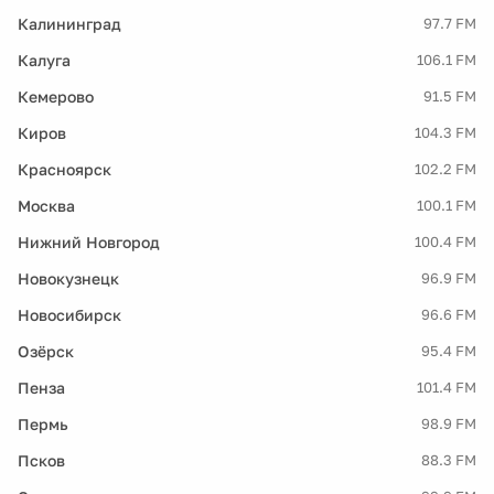
Калининград
97.7 FM
Калуга
106.1 FM
Кемерово
91.5 FM
Киров
104.3 FM
Красноярск
102.2 FM
Москва
100.1 FM
Нижний Новгород
100.4 FM
Новокузнецк
96.9 FM
Новосибирск
96.6 FM
Озёрск
95.4 FM
Пенза
101.4 FM
Пермь
98.9 FM
Псков
88.3 FM