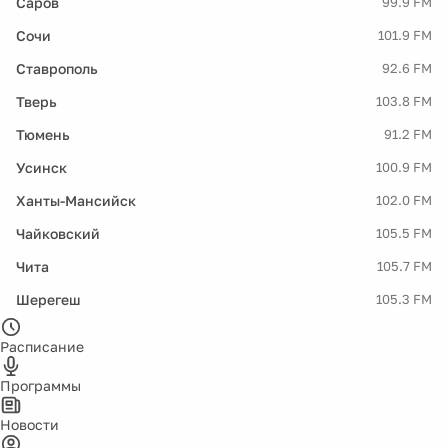
Саров
99.9 FM
Сочи
101.9 FM
Ставрополь
92.6 FM
Тверь
103.8 FM
Тюмень
91.2 FM
Усинск
100.9 FM
Ханты-Мансийск
102.0 FM
Чайковский
105.5 FM
Чита
105.7 FM
Шерегеш
105.3 FM
Расписание
Программы
Новости