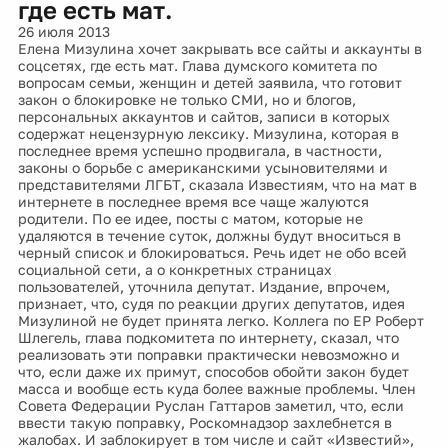
где есть мат.
26 июля 2013
Елена Мизулина хочет закрывать все сайты и аккаунты в
соцсетях, где есть мат. Глава думского комитета по
вопросам семьи, женщин и детей заявила, что готовит
закон о блокировке не только СМИ, но и блогов,
персональных аккаунтов и сайтов, записи в которых
содержат нецензурную лексику. Мизулина, которая в
последнее время успешно продвигала, в частности,
законы о борьбе с американскими усыновителями и
представителями ЛГБТ, сказала Известиям, что на мат в
интернете в последнее время все чаще жалуются
родители. По ее идее, посты с матом, которые не
удаляются в течение суток, должны будут вноситься в
черный список и блокироваться. Речь идет не обо всей
социальной сети, а о конкретных страницах
пользователей, уточнила депутат. Издание, впрочем,
признает, что, судя по реакции других депутатов, идея
Мизулиной не будет принята легко. Коллега по ЕР Роберт
Шлегель, глава подкомитета по интернету, сказал, что
реализовать эти поправки практически невозможно и
что, если даже их примут, способов обойти закон будет
масса и вообще есть куда более важные проблемы. Член
Совета Федерации Руслан Гаттаров заметил, что, если
ввести такую поправку, Роскомнадзор захлебнется в
жалобах. И заблокирует в том числе и сайт «Известий»,