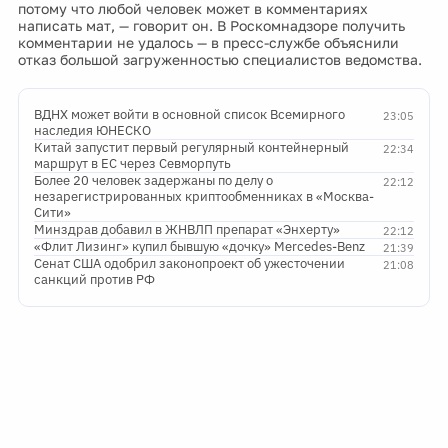
потому что любой человек может в комментариях
написать мат, — говорит он. В Роскомнадзоре получить
комментарии не удалось — в пресс-службе объяснили
отказ большой загруженностью специалистов ведомства.
ВДНХ может войти в основной список Всемирного
23:05
наследия ЮНЕСКО
Китай запустит первый регулярный контейнерный
22:34
маршрут в ЕС через Севморпуть
Более 20 человек задержаны по делу о
22:12
незарегистрированных криптообменниках в «Москва-
Сити»
Минздрав добавил в ЖНВЛП препарат «Энхерту»
22:12
«Флит Лизинг» купил бывшую «дочку» Mercedes-Benz
21:39
Сенат США одобрил законопроект об ужесточении
21:08
санкций против РФ