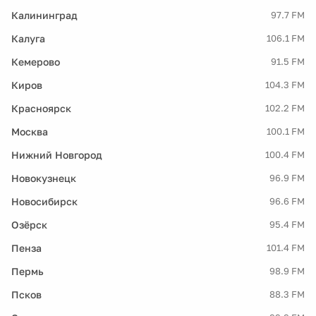
Калининград
97.7 FM
Калуга
106.1 FM
Кемерово
91.5 FM
Киров
104.3 FM
Красноярск
102.2 FM
Москва
100.1 FM
Нижний Новгород
100.4 FM
Новокузнецк
96.9 FM
Новосибирск
96.6 FM
Озёрск
95.4 FM
Пенза
101.4 FM
Пермь
98.9 FM
Псков
88.3 FM