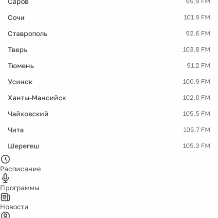
Саров
99.9 FM
Сочи
101.9 FM
Ставрополь
92.6 FM
Тверь
103.8 FM
Тюмень
91.2 FM
Усинск
100.9 FM
Ханты-Мансийск
102.0 FM
Чайковский
105.5 FM
Чита
105.7 FM
Шерегеш
105.3 FM
Расписание
Программы
Новости