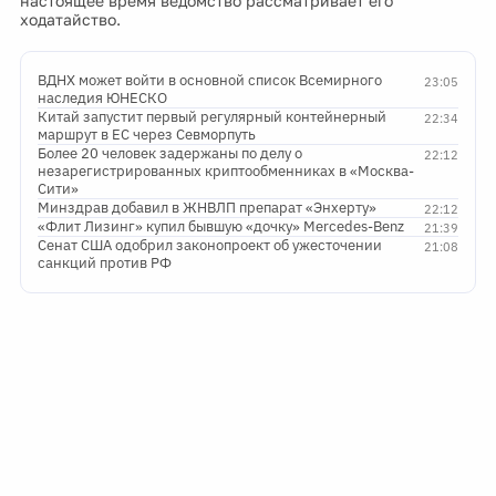
настоящее время ведомство рассматривает его
ходатайство.
ВДНХ может войти в основной список Всемирного
23:05
наследия ЮНЕСКО
Китай запустит первый регулярный контейнерный
22:34
маршрут в ЕС через Севморпуть
Более 20 человек задержаны по делу о
22:12
незарегистрированных криптообменниках в «Москва-
Сити»
Минздрав добавил в ЖНВЛП препарат «Энхерту»
22:12
«Флит Лизинг» купил бывшую «дочку» Mercedes-Benz
21:39
Сенат США одобрил законопроект об ужесточении
21:08
санкций против РФ