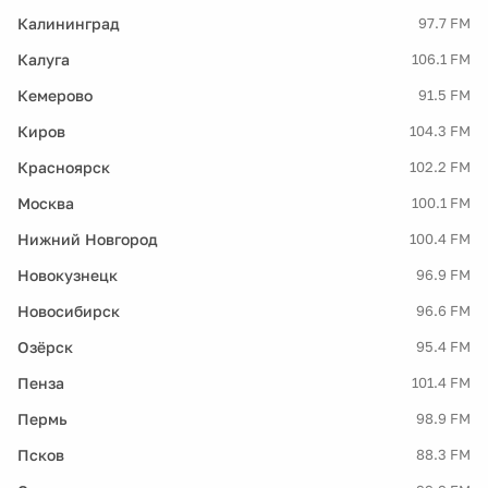
Калининград
97.7 FM
Калуга
106.1 FM
Кемерово
91.5 FM
Киров
104.3 FM
Красноярск
102.2 FM
Москва
100.1 FM
Нижний Новгород
100.4 FM
Новокузнецк
96.9 FM
Новосибирск
96.6 FM
Озёрск
95.4 FM
Пенза
101.4 FM
Пермь
98.9 FM
Псков
88.3 FM