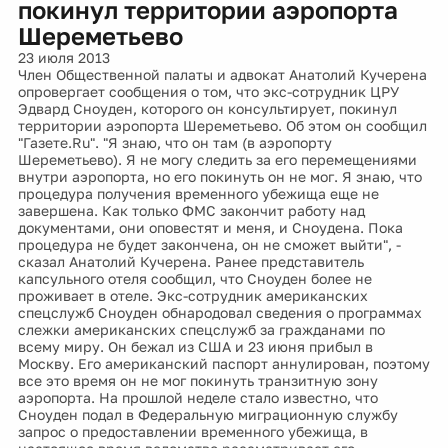
покинул территории аэропорта
Шереметьево
23 июля 2013
Член Общественной палаты и адвокат Анатолий Кучерена
опровергает сообщения о том, что экс-сотрудник ЦРУ
Эдвард Сноуден, которого он консультирует, покинул
территории аэропорта Шереметьево. Об этом он сообщил
"Газете.Ru". "Я знаю, что он там (в аэропорту
Шереметьево). Я не могу следить за его перемещениями
внутри аэропорта, но его покинуть он не мог. Я знаю, что
процедура получения временного убежища еще не
завершена. Как только ФМС закончит работу над
документами, они оповестят и меня, и Сноудена. Пока
процедура не будет закончена, он не сможет выйти", -
сказал Анатолий Кучерена. Ранее представитель
капсульного отеля сообщил, что Сноуден более не
проживает в отеле. Экс-сотрудник американских
спецслужб Сноуден обнародовал сведения о программах
слежки американских спецслужб за гражданами по
всему миру. Он бежал из США и 23 июня прибыл в
Москву. Его американский паспорт аннулирован, поэтому
все это время он не мог покинуть транзитную зону
аэропорта. На прошлой неделе стало известно, что
Сноуден подал в Федеральную миграционную службу
запрос о предоставлении временного убежища, в