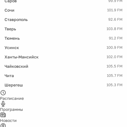
Саров
99.9 FM
Сочи
101.9 FM
Ставрополь
92.6 FM
Тверь
103.8 FM
Тюмень
91.2 FM
Усинск
100.9 FM
Ханты-Мансийск
102.0 FM
Чайковский
105.5 FM
Чита
105.7 FM
Шерегеш
105.3 FM
Расписание
Программы
Новости