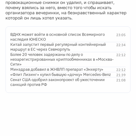
провокационные снимки он удалил, и спрашивает,
почему взялись за него, вместо того чтобы искать
организатора вечеринки, на безнравственный характер
которой он лишь хотел указать.
ВДНХ может войти в основной список Всемирного
23:05
наследия ЮНЕСКО
Китай запустит первый регулярный контейнерный
22:34
маршрут в ЕС через Севморпуть
Более 20 человек задержаны по делу о
22:12
незарегистрированных криптообменниках в «Москва-
Сити»
Минздрав добавил в ЖНВЛП препарат «Энхерту»
22:12
«Флит Лизинг» купил бывшую «дочку» Mercedes-Benz
21:39
Сенат США одобрил законопроект об ужесточении
21:08
санкций против РФ