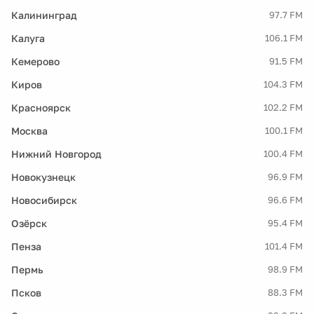
Калининград
97.7 FM
Калуга
106.1 FM
Кемерово
91.5 FM
Киров
104.3 FM
Красноярск
102.2 FM
Москва
100.1 FM
Нижний Новгород
100.4 FM
Новокузнецк
96.9 FM
Новосибирск
96.6 FM
Озёрск
95.4 FM
Пенза
101.4 FM
Пермь
98.9 FM
Псков
88.3 FM