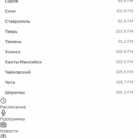
Саров
99.9 FM
Сочи
101.9 FM
Ставрополь
92.6 FM
Тверь
103.8 FM
Тюмень
91.2 FM
Усинск
100.9 FM
Ханты-Мансийск
102.0 FM
Чайковский
105.5 FM
Чита
105.7 FM
Шерегеш
105.3 FM
Расписание
Программы
Новости