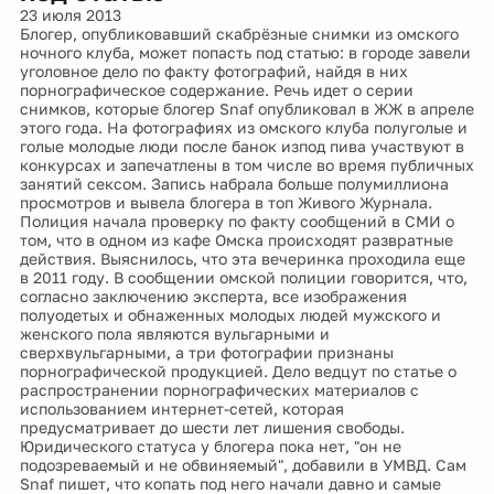
23 июля 2013
Блогер, опубликовавший скабрёзные снимки из омского
ночного клуба, может попасть под статью: в городе завели
уголовное дело по факту фотографий, найдя в них
порнографическое содержание. Речь идет о серии
снимков, которые блогер Snaf опубликовал в ЖЖ в апреле
этого года. На фотографиях из омского клуба полуголые и
голые молодые люди после банок изпод пива участвуют в
конкурсах и запечатлены в том числе во время публичных
занятий сексом. Запись набрала больше полумиллиона
просмотров и вывела блогера в топ Живого Журнала.
Полиция начала проверку по факту сообщений в СМИ о
том, что в одном из кафе Омска происходят развратные
действия. Выяснилось, что эта вечеринка проходила еще
в 2011 году. В сообщении омской полиции говорится, что,
согласно заключению эксперта, все изображения
полуодетых и обнаженных молодых людей мужского и
женского пола являются вульгарными и
сверхвульгарными, а три фотографии признаны
порнографической продукцией. Дело ведцут по статье о
распространении порнографических материалов с
использованием интернет-сетей, которая
предусматривает до шести лет лишения свободы.
Юридического статуса у блогера пока нет, "он не
подозреваемый и не обвиняемый", добавили в УМВД. Сам
Snaf пишет, что копать под него начали давно и самые