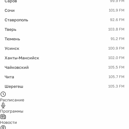
Саров
99.9 FM
Сочи
101.9 FM
Ставрополь
92.6 FM
Тверь
103.8 FM
Тюмень
91.2 FM
Усинск
100.9 FM
Ханты-Мансийск
102.0 FM
Чайковский
105.5 FM
Чита
105.7 FM
Шерегеш
105.3 FM
Расписание
Программы
Новости