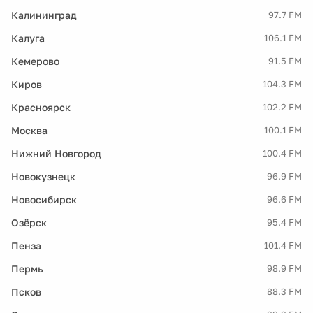
Калининград
97.7 FM
Калуга
106.1 FM
Кемерово
91.5 FM
Киров
104.3 FM
Красноярск
102.2 FM
Москва
100.1 FM
Нижний Новгород
100.4 FM
Новокузнецк
96.9 FM
Новосибирск
96.6 FM
Озёрск
95.4 FM
Пенза
101.4 FM
Пермь
98.9 FM
Псков
88.3 FM