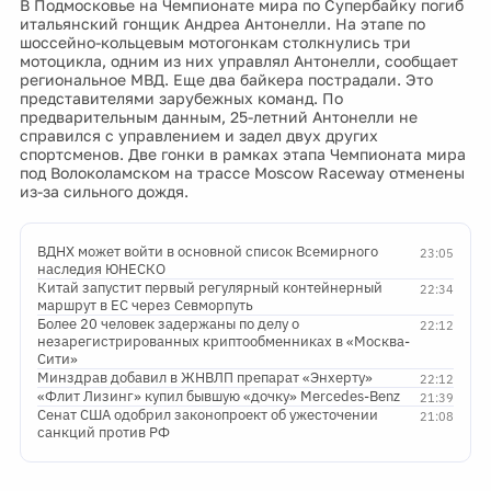
В Подмосковье на Чемпионате мира по Супербайку погиб
итальянский гонщик Андреа Антонелли. На этапе по
шоссейно-кольцевым мотогонкам столкнулись три
мотоцикла, одним из них управлял Антонелли, сообщает
региональное МВД. Еще два байкера пострадали. Это
представителями зарубежных команд. По
предварительным данным, 25-летний Антонелли не
справился с управлением и задел двух других
спортсменов. Две гонки в рамках этапа Чемпионата мира
под Волоколамском на трассе Moscow Raceway отменены
из-за сильного дождя.
ВДНХ может войти в основной список Всемирного
23:05
наследия ЮНЕСКО
Китай запустит первый регулярный контейнерный
22:34
маршрут в ЕС через Севморпуть
Более 20 человек задержаны по делу о
22:12
незарегистрированных криптообменниках в «Москва-
Сити»
Минздрав добавил в ЖНВЛП препарат «Энхерту»
22:12
«Флит Лизинг» купил бывшую «дочку» Mercedes-Benz
21:39
Сенат США одобрил законопроект об ужесточении
21:08
санкций против РФ