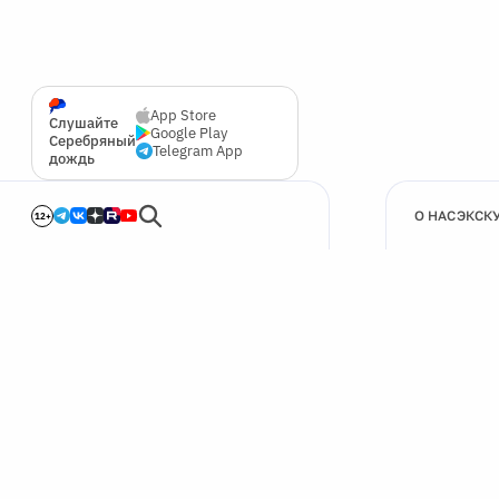
App Store
Слушайте
Google Play
Серебряный
Telegram App
дождь
О НАС
ЭКСК
12+
🍪
Мы используем cookie для улучшения работы сайта.