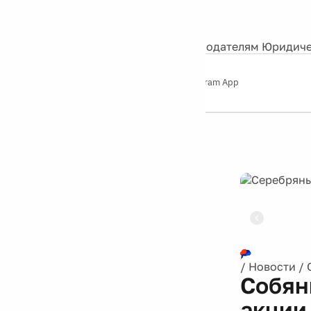
События
Контакты
О нас
Экскурсии
Silver Studio
Рекламодателям
Юридиче
Слушайте
App Store
Google Play
Telegram App
Серебряный
дождь
12+
Реклама
/
Новости
/
Собян
акции