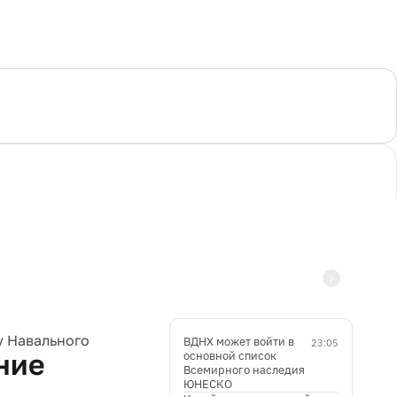
у Навального
ВДНХ может войти в
23:05
ние
основной список
Всемирного наследия
ЮНЕСКО