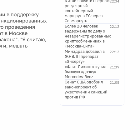
Китай запустит первый
22:34
регулярный
контейнерный
ии в поддержку
маршрут в ЕС через
санкционированных
Севморпуть
Более 20 человек
ого проведения
22:12
задержаны по делу о
ет в Москве
незарегистрированных
кона". "Я считаю,
криптообменниках в
ги, мешать
«Москва-Сити»
Минздрав добавил в
22:12
ЖНВЛП препарат
«Энхерту»
«Флит Лизинг» купил
21:39
бывшую «дочку»
Mercedes-Benz
Сенат США одобрил
21:08
законопроект об
ужесточении санкций
против РФ