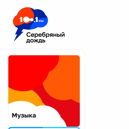
Москва 100.1 FM
Апатиты
Астрахань
Волгоград
Вологда
Екатеринбург
Иваново
Казань
Калининград
Калуга