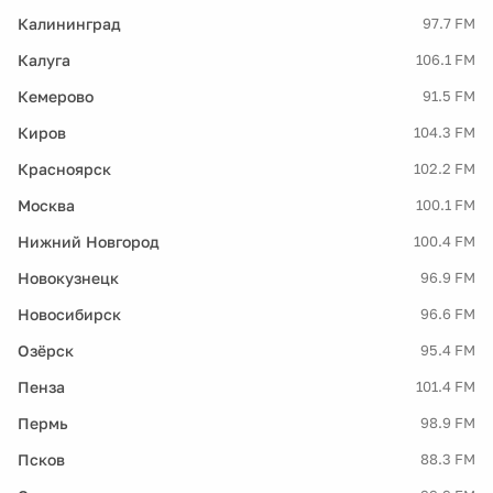
Калининград
97.7 FM
Калуга
106.1 FM
Кемерово
91.5 FM
Киров
104.3 FM
Красноярск
102.2 FM
Москва
100.1 FM
Нижний Новгород
100.4 FM
Новокузнецк
96.9 FM
Новосибирск
96.6 FM
Озёрск
95.4 FM
Пенза
101.4 FM
Пермь
98.9 FM
Псков
88.3 FM