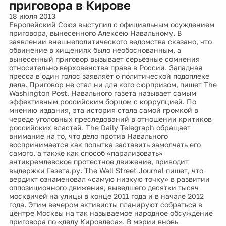
приговора в Кирове
18 июля 2013
Европейский Союз выступил с официальным осуждением
приговора, вынесенного Алексею Навальному. В
заявлении внешнеполитического ведомства сказано, что
обвинение в хищениях было необоснованным, а
вынесенный приговор вызывает серьезные сомнения
относительно верховенства права в России. Западная
пресса в один голос заявляет о политической подоплеке
дела. Приговор не стал ни для кого сюрпризом, пишет The
Washington Post. Навального газета называет самым
эффективным российским борцом с коррупцией. По
мнению издания, эта история стала самой громкой в
череде уголовных преследований в отношении критиков
российских властей. The Daily Telegraph обращает
внимание на то, что дело против Навального
воспринимается как попытка заставить замолчать его
самого, а также как способ «парализовать»
антикремлевское протестное движение, приводит
выдержки Газета.ру. The Wall Street Journal пишет, что
вердикт ознаменовал «самую низкую точку» в развитии
оппозиционного движения, выведшего десятки тысяч
москвичей на улицы в конце 2011 года и в начале 2012
года. Этим вечером активисты планируют собраться в
центре Москвы на так называемое народное обсуждение
приговора по «делу Кировлеса». В мэрии вновь