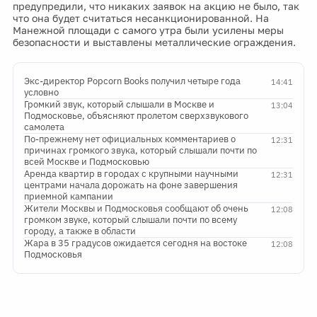
предупредили, что никаких заявок на акцию не было, так
что она будет считаться несанкционированной. На
Манежной площади с самого утра были усилены меры
безопасности и выставлены металлические ограждения.
Экс-директор Popcorn Books получил четыре года
14:41
условно
Громкий звук, который слышали в Москве и
13:04
Подмосковье, объясняют пролетом сверхзвукового
самолета
По-прежнему нет официальных комментариев о
12:31
причинах громкого звука, который слышали почти по
всей Москве и Подмосковью
Аренда квартир в городах с крупными научными
12:31
центрами начала дорожать на фоне завершения
приемной кампании
Жители Москвы и Подмосковья сообщают об очень
12:08
громком звуке, который слышали почти по всему
городу, а также в области
Жара в 35 градусов ожидается сегодня на востоке
12:08
Подмосковья