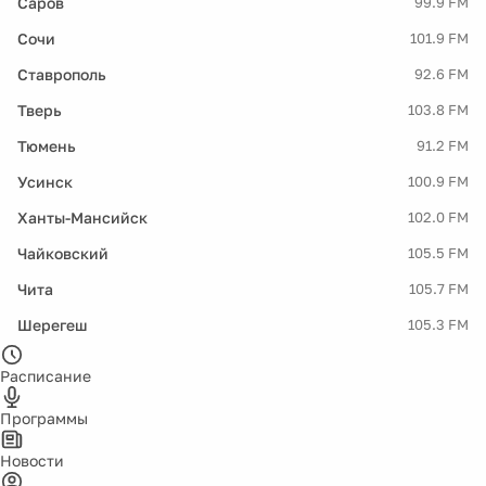
Саров
99.9 FM
Сочи
101.9 FM
Ставрополь
92.6 FM
Тверь
103.8 FM
Тюмень
91.2 FM
Усинск
100.9 FM
Ханты-Мансийск
102.0 FM
Чайковский
105.5 FM
Чита
105.7 FM
Шерегеш
105.3 FM
Расписание
Программы
Новости