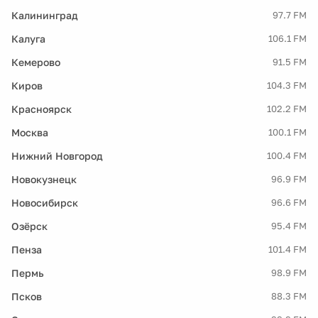
Калининград
97.7 FM
Калуга
106.1 FM
Кемерово
91.5 FM
Киров
104.3 FM
Красноярск
102.2 FM
Москва
100.1 FM
Нижний Новгород
100.4 FM
Новокузнецк
96.9 FM
Новосибирск
96.6 FM
Озёрск
95.4 FM
Пенза
101.4 FM
Пермь
98.9 FM
Псков
88.3 FM