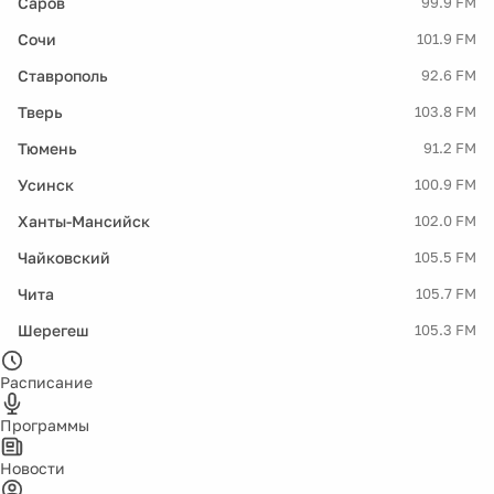
Саров
99.9 FM
Сочи
101.9 FM
Ставрополь
92.6 FM
Тверь
103.8 FM
Тюмень
91.2 FM
Усинск
100.9 FM
Ханты-Мансийск
102.0 FM
Чайковский
105.5 FM
Чита
105.7 FM
Шерегеш
105.3 FM
Расписание
Программы
Новости