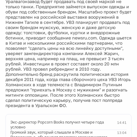
Уралвагонзавод будет продавать под своей маркой не
только танки. Предприятие займется выпуском одежды и
обуви под собственным брендом. Масштабно проект будет
представлен на российской выставке вооружений в
Нижнем Тагиле в сентябре. УВЗ планирует продавать под
своим брендом мужскую, женскую и даже детскую
одежду: толстовки, футболки, куртки и внедорожные
ботинки, приводит сообщение newsru.com. Одежда шьется
в Китае и несколькими российскими партнерами, что
позволяет "сделать цены на всю линейку доступными",
уверяет замгендиректора компании Алексей Жарич,
верхняя цена, например на плащ, не превысит 3 тысяч
рублей. Инвестиции в проект составят около 20 млн
рублей. УВЗ провел ребрендинг в 2010 году.
Дополнительно бренд раскрутила политическая история
декабря 2011 года, когда глава сборочного цеха УВЗ Игорь
Холманских в ходе телемоста с Владимиром Путиным
предложил "приехать в Москву с мужиками" и разогнать
митинги оппозиции. После этого Холманских быстро
сделал политическую карьеру, получив пост полпреда
президента в Уральском ФО.
Экс-директор Popcorn Books получил четыре года
14:41
условно
Громкий звук, который слышали в Москве и
13:04