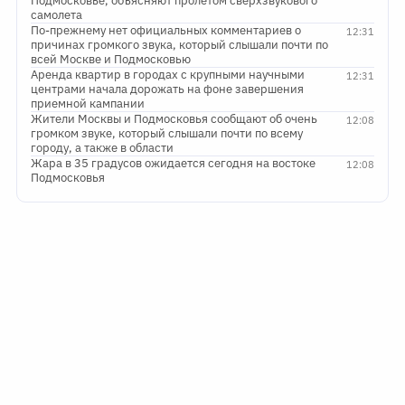
Подмосковье, объясняют пролетом сверхзвукового
самолета
По-прежнему нет официальных комментариев о
12:31
причинах громкого звука, который слышали почти по
всей Москве и Подмосковью
Аренда квартир в городах с крупными научными
12:31
центрами начала дорожать на фоне завершения
приемной кампании
Жители Москвы и Подмосковья сообщают об очень
12:08
громком звуке, который слышали почти по всему
городу, а также в области
Жара в 35 градусов ожидается сегодня на востоке
12:08
Подмосковья