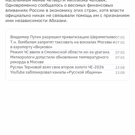
Одновременно сообщалось о весомых финансовых
вливаниях России в экономику этих стран, хотя власти
официально никак не связывали помощь им с признанием
ими независимости Абхазии.
Владимир Путин разрешил приватизацию Шереметьево
07:05
Т.н. бомбилам запретят таксовать на вокзалах Москвы и
07:05
в аэропорту «Внуково»
Режим ЧС ввели в Смоленской области из-за урагана
07:05
Метеорологи допустили обновление температурного
07:05
рекорда в Москве
Руслан Терновой взял свое второе золото ЧЕ-2026
23:08
YouTube заблокировал каналы «Русской общины»
23:08