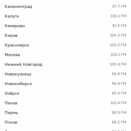
Калининград
97.7 FM
Калуга
106.1 FM
Кемерово
91.5 FM
Киров
104.3 FM
Красноярск
102.2 FM
Москва
100.1 FM
Нижний Новгород
100.4 FM
Новокузнецк
96.9 FM
Новосибирск
96.6 FM
Озёрск
95.4 FM
Пенза
101.4 FM
Пермь
98.9 FM
Псков
88.3 FM