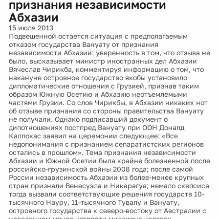
признания независимости
Абхазии
15 июля 2013
Подвешенной остается ситуация с предполагаемым
отказом государства Вануату от признания
независимости Абхазии: уверенность в том, что отзыва не
было, высказывает министр иностранных дел Абхазии
Вячеслав Чирикба, комментируя информацию о том, что
накануне островное государство якобы установило
дипломатические отношения с Грузией, признав таким
образом Южную Осетию и Абхазию неотъемлемыми
частями Грузии. Со слов Чирикбы, в Абхазии никаких нот
об отзыве признания со стороны правительства Вануату
не получали. Однако подписавший документ о
дипотношениях постпред Вануату при ООН Доналд
Калпокас заявил на церемонии следующее: «Все
недопонимания с признанием сепаратистских регионов
остались в прошлом». Тема признания независимости
Абхазии и Южной Осетии была крайне болезненной после
российско-грузинской войны 2008 года; после самой
России независимость Абхазии из более-менее крупных
стран признали Венесуэла и Никарагуа; немало скепсиса
тогда вызвали соответствующие решения государств 10-
тысячного Науру, 11-тысячного Тувалу и Вануату,
островного государства к северо-востоку от Австралии с
населением менее четверти миллиона человек.