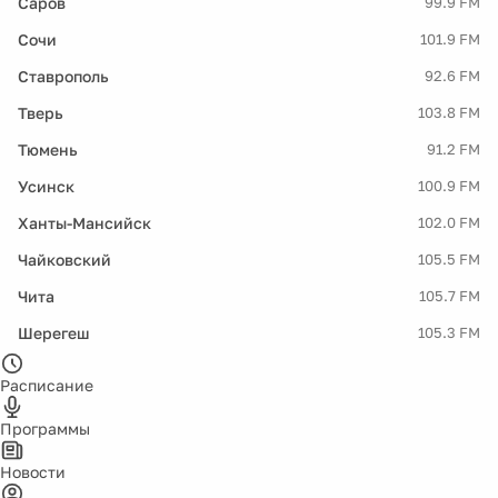
Саров
99.9 FM
Сочи
101.9 FM
Ставрополь
92.6 FM
Тверь
103.8 FM
Тюмень
91.2 FM
Усинск
100.9 FM
Ханты-Мансийск
102.0 FM
Чайковский
105.5 FM
Чита
105.7 FM
Шерегеш
105.3 FM
Расписание
Программы
Новости