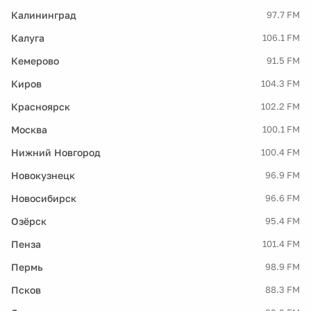
Калининград
97.7 FM
Калуга
106.1 FM
Кемерово
91.5 FM
Киров
104.3 FM
Красноярск
102.2 FM
Москва
100.1 FM
Нижний Новгород
100.4 FM
Новокузнецк
96.9 FM
Новосибирск
96.6 FM
Озёрск
95.4 FM
Пенза
101.4 FM
Пермь
98.9 FM
Псков
88.3 FM