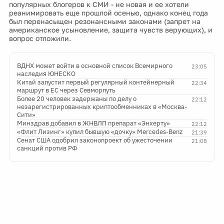
популярных блогеров к СМИ - не новая и ее хотели
реанимировать еще прошлой осенью, однако конец года
был перенасыщен резонансными законами (запрет на
американское усыновление, защита чувств верующих), и
вопрос отложили.
ВДНХ может войти в основной список Всемирного
23:05
наследия ЮНЕСКО
Китай запустит первый регулярный контейнерный
22:34
маршрут в ЕС через Севморпуть
Более 20 человек задержаны по делу о
22:12
незарегистрированных криптообменниках в «Москва-
Сити»
Минздрав добавил в ЖНВЛП препарат «Энхерту»
22:12
«Флит Лизинг» купил бывшую «дочку» Mercedes-Benz
21:39
Сенат США одобрил законопроект об ужесточении
21:08
санкций против РФ