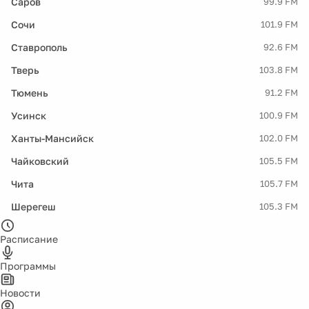
Саров
99.9 FM
Сочи
101.9 FM
Ставрополь
92.6 FM
Тверь
103.8 FM
Тюмень
91.2 FM
Усинск
100.9 FM
Ханты-Мансийск
102.0 FM
Чайковский
105.5 FM
Чита
105.7 FM
Шерегеш
105.3 FM
Расписание
Программы
Новости