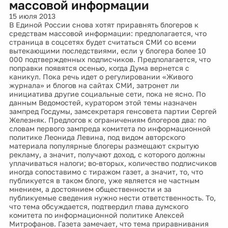
массовой информации
15 июля 2013
В Единой России снова хотят приравнять блогеров к
средствам массовой информации: предполагается, что
страница в соцсетях будет считаться СМИ со всеми
вытекающими последствиями, если у блогера более 10
000 подтвержденных подписчиков. Предполагается, что
поправки появятся осенью, когда Дума вернется с
каникул. Пока речь идет о регулировании «Живого
журнала» и блогов на сайтах СМИ, затронет ли
инициатива другие социальные сети, пока не ясно. По
данным Ведомостей, куратором этой темы назначен
зампред Госдумы, замсекретаря генсовета партии Сергей
Железняк. Предлогов к ограничениям блогеров два: по
словам первого зампреда комитета по информационной
политике Леонида Левина, под видом авторского
материала популярные блогеры размещают скрытую
рекламу, а значит, получают доход, с которого должны
уплачиваться налоги; во-вторых, количество подписчиков
иногда сопоставимо с тиражом газет, а значит, то, что
публикуется в таком блоге, уже является не частным
мнением, а достоянием общественности и за
публикуемые сведения нужно нести ответственность. То,
что тема обсуждается, подтвердил глава думского
комитета по информационной политике Алексей
Митрофанов. Газета замечает, что тема приравнивания