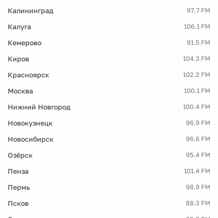
Калининград
97.7 FM
Калуга
106.1 FM
Кемерово
91.5 FM
Киров
104.3 FM
Красноярск
102.2 FM
Москва
100.1 FM
Нижний Новгород
100.4 FM
Новокузнецк
96.9 FM
Новосибирск
96.6 FM
Озёрск
95.4 FM
Пенза
101.4 FM
Пермь
98.9 FM
Псков
88.3 FM