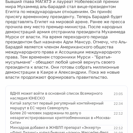
Бывший глава МАГАТЭ и лауреат Нобелевской премии
мира Мухаммед аль-Барадей стал вице-президентом
Египта по международным отношениям. Он принёс
присягу временному президенту. Теперь Барадей будет
представлять Египет на мировой арене. Ранее же пресса
прочила ему место премьер-министра. После народных
демонстраций армия отстранила президента Мухаммеда
Мурси от власти. На время переходного периода
президентом был назначен Адли Мансур. Отмечу, что Аль-
Барадей является членом Американского общества
международного права и Ассоциации международного
права. Тем временем сторонники Мурси - "Братья-
мусульмане" - обещают любой ценой вернуть своего
президента к власти. Они готовы собрать миллионные
демонстрации в Каире и Александрии. Пока же новые
власти продолжают формировать правительство.
ВДНХ может войти в основной список Всемирного
23:05
наследия ЮНЕСКО
Китай запустит первый регулярный контейнерный
22:34
маршрут в ЕС через Севморпуть
Более 20 человек задержаны по делу о
22:12
незарегистрированных криптообменниках в «Москва-
Сити»
Минздрав добавил в ЖНВЛП препарат «Энхерту»
22:12
«Флит Лизинг» купил бывшую «дочку» Mercedes-Benz
21:39