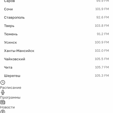
Саров
99.9 FM
Сочи
101.9 FM
Ставрополь
92.6 FM
Тверь
103.8 FM
Тюмень
91.2 FM
Усинск
100.9 FM
Ханты-Мансийск
102.0 FM
Чайковский
105.5 FM
Чита
105.7 FM
Шерегеш
105.3 FM
Расписание
Программы
Новости