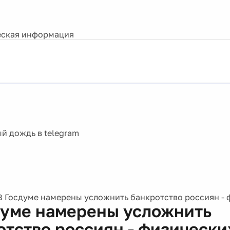
ская информация
В Госдуме намерены усложнить банкротство россиян - 
думе намерены усложнить
отство россиян - физически