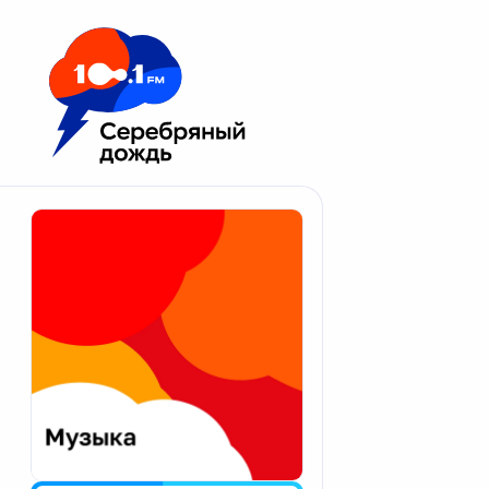
Москва 100.1 FM
Апатиты
Астрахань
Волгоград
Вологда
Екатеринбург
Иваново
Казань
Калининград
Калуга