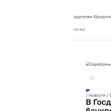
События
Контакты
О нас
Экскурсии
Silver Studio
Рекламодателям
Юридиче
Слушайте
App Store
Google Play
Telegram App
Серебряный
дождь
12+
Реклама
/
Новости
/
В Гос
банкр