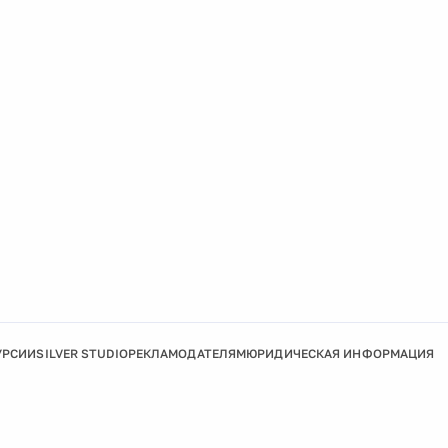
УРСИИ
SILVER STUDIO
РЕКЛАМОДАТЕЛЯМ
ЮРИДИЧЕСКАЯ ИНФОРМАЦИЯ