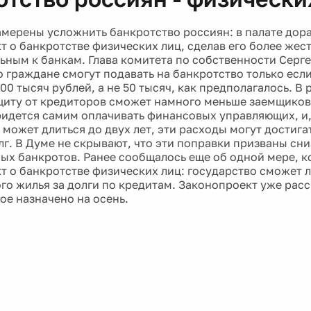
амерены усложнить банкротство россиян: в палате дор
т о банкротстве физических лиц, сделав его более же
льным к банкам. Глава комитета по собственности Серг
о граждане смогут подавать на банкротство только если
0 тысяч рублей, а не 50 тысяч, как предполагалось. В 
щиту от кредиторов сможет намного меньше заемщиков.
идется самим оплачивать финансовых управляющих, и,
 может длиться до двух лет, эти расходы могут достига
лг. В Думе не скрывают, что эти поправки призваны сни
ых банкротов. Ранее сообщалось еще об одной мере, к
т о банкротстве физических лиц: государство сможет 
го жилья за долги по кредитам. Законопроект уже рас
ое назначено на осень.