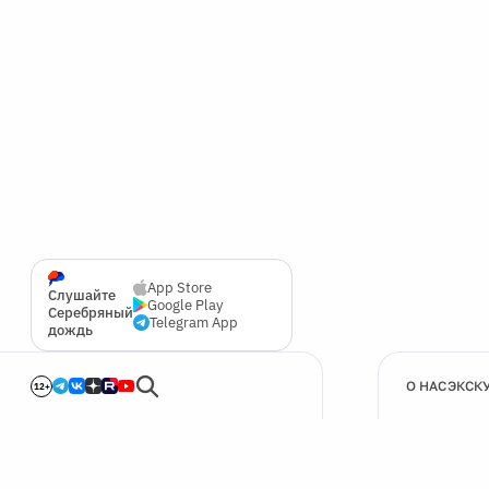
App Store
Слушайте
Google Play
Серебряный
Telegram App
дождь
О НАС
ЭКСК
12+