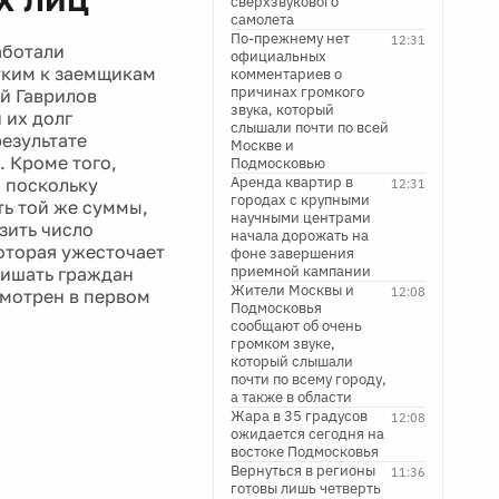
сверхзвукового
самолета
По-прежнему нет
12:31
аботали
официальных
стким к заемщикам
комментариев о
причинах громкого
ей Гаврилов
звука, который
 их долг
слышали почти по всей
результате
Москве и
 Кроме того,
Подмосковью
Аренда квартир в
 поскольку
12:31
городах с крупными
ть той же суммы,
научными центрами
зить число
начала дорожать на
оторая ужесточает
фоне завершения
приемной кампании
лишать граждан
Жители Москвы и
12:08
смотрен в первом
Подмосковья
сообщают об очень
громком звуке,
который слышали
почти по всему городу,
а также в области
Жара в 35 градусов
12:08
ожидается сегодня на
востоке Подмосковья
Вернуться в регионы
11:36
готовы лишь четверть