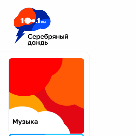
Москва 100.1 FM
Апатиты
Астрахань
Волгоград
Вологда
Екатеринбург
Иваново
Казань
Калининград
Калуга