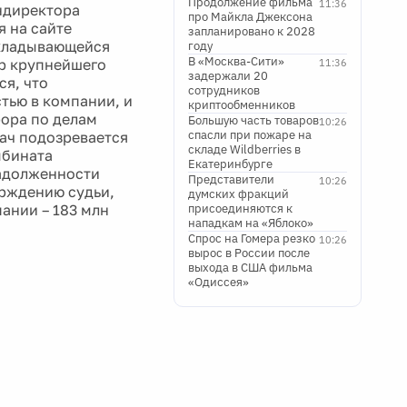
Продолжение фильма
11:36
ндиректора
про Майкла Джексона
 на сайте
запланировано к 2028
складывающейся
году
В «Москва-Сити»
ор крупнейшего
11:36
задержали 20
я, что
сотрудников
тью в компании, и
криптообменников
ора по делам
Большую часть товаров
10:26
спасли при пожаре на
ач подозревается
складе Wildberries в
мбината
Екатеринбурге
задолженности
Представители
10:26
ерждению судьи,
думских фракций
ании – 183 млн
присоединяются к
нападкам на «Яблоко»
Спрос на Гомера резко
10:26
вырос в России после
выхода в США фильма
«Одиссея»