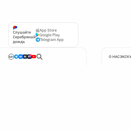
App Store
Слушайте
Google Play
Серебряный
Telegram App
дождь
О НАС
ЭКСК
12+
🍪
Мы используем cookie для улучшения работы сайта.