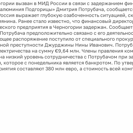
гории вызван в МИД России в связи с задержанием фи
алюминия Подгорицы» Дмитрия Потрубача, сообщается
Россия выражает глубокую озабоченность ситуацией, 
иянина. Ранее стало известно, что финансовый директ
еского предприятия в Черногории задержан. Сообщаетс
Потрубача предположительно связано с его деятельнос
ющее распоряжение поступило от специального прокур
ной преступности Джурджины Нины Иванович. Потруб
лектричества на сумму €9,64 млн. Члены правления ко
на низкий уровень сотрудничества с Потрубачом при 
, которое с понедельника является банкротом. По утв
риятия составляют 380 млн евро, а стоимость всей комп