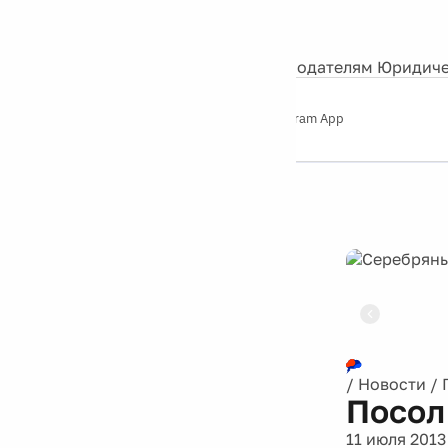
События
Контакты
О нас
Экскурсии
Silver Studio
Рекламодателям
Юридиче
Слушайте
App Store
Google Play
Telegram App
Серебряный
дождь
12+
Реклама
/
Новости
/
Посол
11 июля 2013