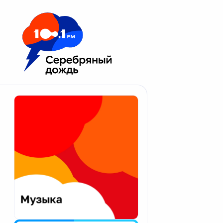
Москва 100.1 FM
Апатиты
Астрахань
Волгоград
Вологда
Екатеринбург
Иваново
Казань
Калининград
Калуга