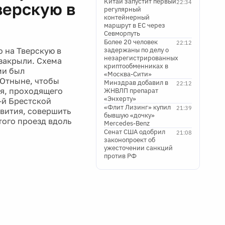
Китай запустит первый
22:34
верскую в
регулярный
контейнерный
маршрут в ЕС через
Севморпуть
Более 20 человек
22:12
 на Тверскую в
задержаны по делу о
незарегистрированных
закрыли. Схема
криптообменниках в
ми был
«Москва-Сити»
 Отныне, чтобы
Минздрав добавил в
22:12
ля, проходящего
ЖНВЛП препарат
«Энхерту»
-й Брестской
«Флит Лизинг» купил
21:39
вития, совершить
бывшую «дочку»
того проезд вдоль
Mercedes-Benz
Сенат США одобрил
21:08
законопроект об
ужесточении санкций
против РФ