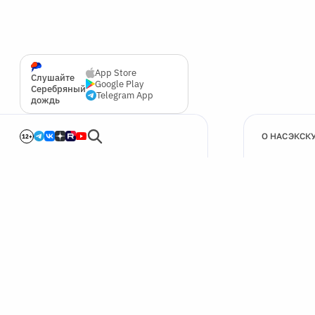
App Store
Слушайте
Google Play
Серебряный
Telegram App
дождь
О НАС
ЭКСК
12+
🍪
Мы используем cookie для улучшения работы сайта.