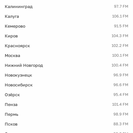
Калининград
97.7 FM
Калуга
106.1 FM
Кемерово
91.5 FM
Киров
104.3 FM
Красноярск
102.2 FM
Москва
100.1 FM
Нижний Новгород
100.4 FM
Новокузнецк
96.9 FM
Новосибирск
96.6 FM
Озёрск
95.4 FM
Пенза
101.4 FM
Пермь
98.9 FM
Псков
88.3 FM