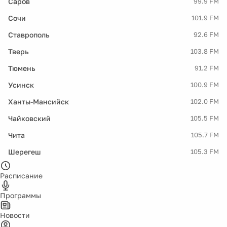
Саров
99.9 FM
Сочи
101.9 FM
Ставрополь
92.6 FM
Тверь
103.8 FM
Тюмень
91.2 FM
Усинск
100.9 FM
Ханты-Мансийск
102.0 FM
Чайковский
105.5 FM
Чита
105.7 FM
Шерегеш
105.3 FM
Расписание
Программы
Новости