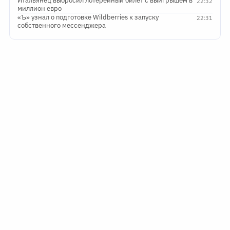
Итальянец выбросил лотерейный билет с выигрышем в
22:32
миллион евро
«Ъ» узнал о подготовке Wildberries к запуску
22:31
собственного мессенджера