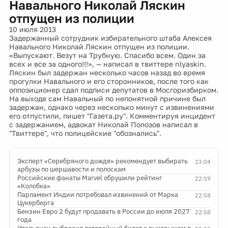
Навального Николай Ляскин
отпущен из полиции
10 июля 2013
Задержанный сотрудник избирательного штаба Алексея
Навального Николай Ляскин отпущен из полиции.
«Выпускают. Везут на Трубную. Спасибо всем. Один за
всех и все за одного!!!», — написал в твиттере nlyaskin.
Ляскин был задержан несколько часов назад во время
прогулки Навального и его сторонников, после того как
оппозиционер сдал подписи депутатов в Мосгоризбирком.
На выходе сам Навальный по непонятной причине был
задержан, однако через несколько минут с извинениями
его отпустили, пишет "Газета.ру". Комментируя инцидент
с задержанием, адвокат Николай Полозов написал в
"Твиттере", что полицейские "обознались".
Эксперт «Серебряного дождя» рекомендует выбирать
23:04
арбузы по шершавости и полоскам
Российские фанаты Marvel обрушили рейтинг
22:59
«Колобка»
Парламент Индии потребовал извинений от Марка
22:58
Цукерберга
Бензин Евро 2 будут продавать в России до июля 2027
22:58
года