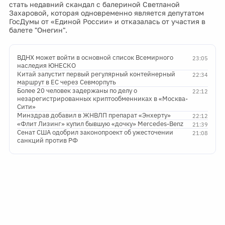
стать недавний скандал с балериной Светланой
Захаровой, которая одновременно является депутатом
ГосДумы от «Единой России» и отказалась от участия в
балете "Онегин".
ВДНХ может войти в основной список Всемирного
23:05
наследия ЮНЕСКО
Китай запустит первый регулярный контейнерный
22:34
маршрут в ЕС через Севморпуть
Более 20 человек задержаны по делу о
22:12
незарегистрированных криптообменниках в «Москва-
Сити»
Минздрав добавил в ЖНВЛП препарат «Энхерту»
22:12
«Флит Лизинг» купил бывшую «дочку» Mercedes-Benz
21:39
Сенат США одобрил законопроект об ужесточении
21:08
санкций против РФ