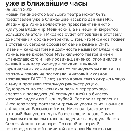
уже в ближайшие часы
09 июля 2013
Новый гендиректор Большого театра может быть
представлен уже в ближайшие часы: по данным ИФ,
Владимира Урина коллективу представит министр
культуры Владимир Мединский, а нынешний директор
Большого Анатолий Иксанов будет отправлен в отставку
до истечения срока контракта. О том, что Иксанов подает
в отставку, сегодня сообщают самые разные СМИ.
Главным кандидатом на должность называют Владимира
Урина, ныне директора Музыкального театра имени
Станиславского и Немировича-Данченко. Упоминался и
бывший министр культуры Михаил Швыдкой.
Официальных комментариев от Минкультуры или ГАБТа
по этому поводу не поступало. Анатолий Иксанов
возглавляет ГАБТ 13 лет; за это время театр открыл новую
сцену и произвел тотальную реконструкцию.
Одновременно гремели скандалы с перерасходом
средств и последующей спеккуляцией на билетах,
которые видели по 2 млн рублей. Все время правления
Иксанова театр сотрясали громкие увольнения: начиная
с Анастасии Волочковой и до Николая Цискаридзе,
который был уволен чуть более недели назад. Самым
громким скандалом стало нападение на худрука балета
Сергея Филина в январе. По одной из верисй,
непосредственной причиной отставки Иксанова мог