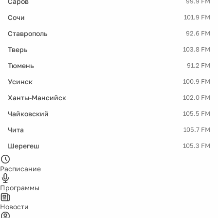
Саров
99.9 FM
Сочи
101.9 FM
Ставрополь
92.6 FM
Тверь
103.8 FM
Тюмень
91.2 FM
Усинск
100.9 FM
Ханты-Мансийск
102.0 FM
Чайковский
105.5 FM
Чита
105.7 FM
Шерегеш
105.3 FM
Расписание
Программы
Новости