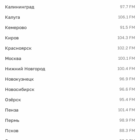
Калининград
97.7 FM
Калуга
106.1 FM
Кемерово
91.5 FM
Киров
104.3 FM
Красноярск
102.2 FM
Москва
100.1 FM
Нижний Новгород
100.4 FM
Новокузнецк
96.9 FM
Новосибирск
96.6 FM
Озёрск
95.4 FM
Пенза
101.4 FM
Пермь
98.9 FM
Псков
88.3 FM