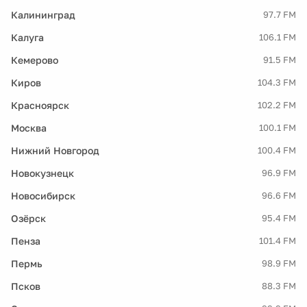
Калининград
97.7 FM
Калуга
106.1 FM
Кемерово
91.5 FM
Киров
104.3 FM
Красноярск
102.2 FM
Москва
100.1 FM
Нижний Новгород
100.4 FM
Новокузнецк
96.9 FM
Новосибирск
96.6 FM
Озёрск
95.4 FM
Пенза
101.4 FM
Пермь
98.9 FM
Псков
88.3 FM