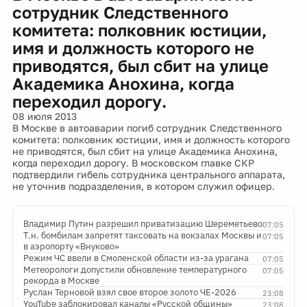
сотрудник Следственного
комитета: полковник юстиции,
имя и должность которого не
приводятся, был сбит на улице
Академика Анохина, когда
переходил дорогу.
08 июля 2013
В Москве в автоаварии погиб сотрудник Следственного
комитета: полковник юстиции, имя и должность которого
не приводятся, был сбит на улице Академика Анохина,
когда переходил дорогу. В московском главке СКР
подтвердили гибель сотрудника центрального аппарата,
не уточнив подразделения, в котором служил офицер.
Владимир Путин разрешил приватизацию Шереметьево
07:05
Т.н. бомбилам запретят таксовать на вокзалах Москвы и
07:05
в аэропорту «Внуково»
Режим ЧС ввели в Смоленской области из-за урагана
07:05
Метеорологи допустили обновление температурного
07:05
рекорда в Москве
Руслан Терновой взял свое второе золото ЧЕ-2026
23:08
YouTube заблокировал каналы «Русской общины»
23:08