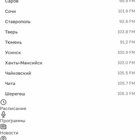
Саров
99.9 FM
Сочи
101.9 FM
Ставрополь
92.6 FM
Тверь
103.8 FM
Тюмень
91.2 FM
Усинск
100.9 FM
Ханты-Мансийск
102.0 FM
Чайковский
105.5 FM
Чита
105.7 FM
Шерегеш
105.3 FM
Расписание
Программы
Новости