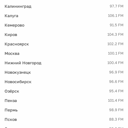
Калининград
97.7 FM
Калуга
106.1 FM
Кемерово
91.5 FM
Киров
104.3 FM
Красноярск
102.2 FM
Москва
100.1 FM
Нижний Новгород
100.4 FM
Новокузнецк
96.9 FM
Новосибирск
96.6 FM
Озёрск
95.4 FM
Пенза
101.4 FM
Пермь
98.9 FM
Псков
88.3 FM