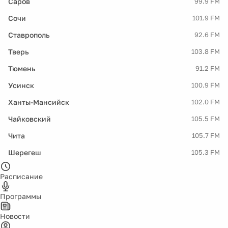
Саров
99.9 FM
Сочи
101.9 FM
Ставрополь
92.6 FM
Тверь
103.8 FM
Тюмень
91.2 FM
Усинск
100.9 FM
Ханты-Мансийск
102.0 FM
Чайковский
105.5 FM
Чита
105.7 FM
Шерегеш
105.3 FM
Расписание
Программы
Новости