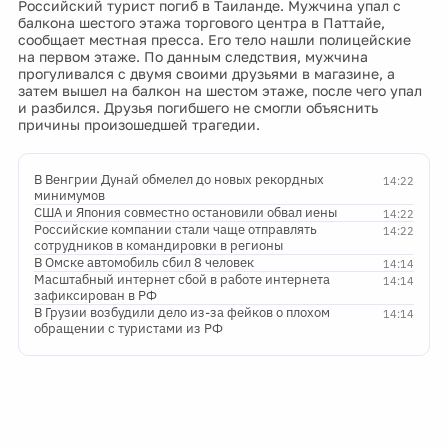
Российский турист погиб в Таиланде. Мужчина упал с
балкона шестого этажа торгового центра в Паттайе,
сообщает местная пресса. Его тело нашли полицейские
на первом этаже. По данным следствия, мужчина
прогуливался с двумя своими друзьями в магазине, а
затем вышел на балкон на шестом этаже, после чего упал
и разбился. Друзья погибшего не смогли объяснить
причины произошедшей трагедии.
В Венгрии Дунай обмелел до новых рекордных
14:22
минимумов
США и Япония совместно остановили обвал иены
14:22
Российские компании стали чаще отправлять
14:22
сотрудников в командировки в регионы
В Омске автомобиль сбил 8 человек
14:14
Масштабный интернет сбой в работе интернета
14:14
зафиксирован в РФ
В Грузии возбудили дело из-за фейков о плохом
14:14
обращении с туристами из РФ