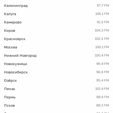
Калининград
97.7 FM
Калуга
106.1 FM
Кемерово
91.5 FM
Киров
104.3 FM
Красноярск
102.2 FM
Москва
100.1 FM
Нижний Новгород
100.4 FM
Новокузнецк
96.9 FM
Новосибирск
96.6 FM
Озёрск
95.4 FM
Пенза
101.4 FM
Пермь
98.9 FM
Псков
88.3 FM