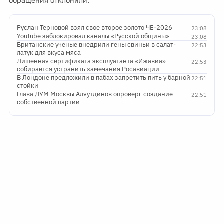
обращения отклонили.
Руслан Терновой взял свое второе золото ЧЕ-2026
23:08
YouTube заблокировал каналы «Русской общины»
23:08
Британские ученые внедрили гены свиньи в салат-
22:53
латук для вкуса мяса
Лишенная сертификата эксплуатанта «Ижавиа»
22:53
собирается устранить замечания Росавиации
В Лондоне предложили в пабах запретить пить у барной
22:51
стойки
Глава ДУМ Москвы Аляутдинов опроверг создание
22:51
собственной партии