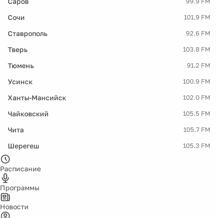
Саров
99.9 FM
Сочи
101.9 FM
Ставрополь
92.6 FM
Тверь
103.8 FM
Тюмень
91.2 FM
Усинск
100.9 FM
Ханты-Мансийск
102.0 FM
Чайковский
105.5 FM
Чита
105.7 FM
Шерегеш
105.3 FM
Расписание
Программы
Новости