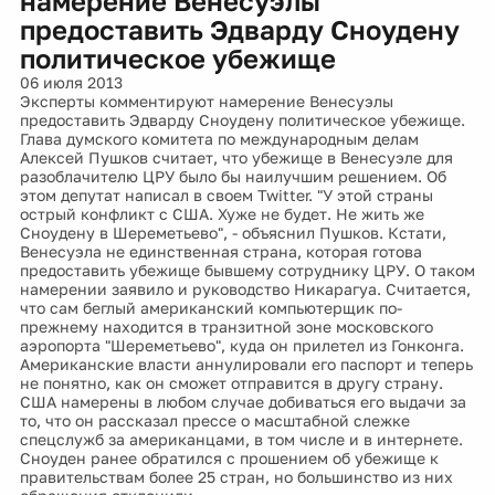
намерение Венесуэлы
предоставить Эдварду Сноудену
политическое убежище
06 июля 2013
Эксперты комментируют намерение Венесуэлы
предоставить Эдварду Сноудену политическое убежище.
Глава думского комитета по международным делам
Алексей Пушков считает, что убежище в Венесуэле для
разоблачителю ЦРУ было бы наилучшим решением. Об
этом депутат написал в своем Twitter. "У этой страны
острый конфликт с США. Хуже не будет. Не жить же
Сноудену в Шереметьево", - объяснил Пушков. Кстати,
Венесуэла не единственная страна, которая готова
предоставить убежище бывшему сотруднику ЦРУ. О таком
намерении заявило и руководство Никарагуа. Считается,
что сам беглый американский компьютерщик по-
прежнему находится в транзитной зоне московского
аэропорта "Шереметьево", куда он прилетел из Гонконга.
Американские власти аннулировали его паспорт и теперь
не понятно, как он сможет отправится в другу страну.
США намерены в любом случае добиваться его выдачи за
то, что он рассказал прессе о масштабной слежке
спецслужб за американцами, в том числе и в интернете.
Сноуден ранее обратился с прошением об убежище к
правительствам более 25 стран, но большинство из них