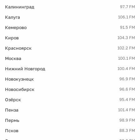
Калининград
97.7 FM
Калуга
106.1 FM
Кемерово
91.5 FM
Киров
104.3 FM
Красноярск
102.2 FM
Москва
100.1 FM
Нижний Новгород
100.4 FM
Новокузнецк
96.9 FM
Новосибирск
96.6 FM
Озёрск
95.4 FM
Пенза
101.4 FM
Пермь
98.9 FM
Псков
88.3 FM