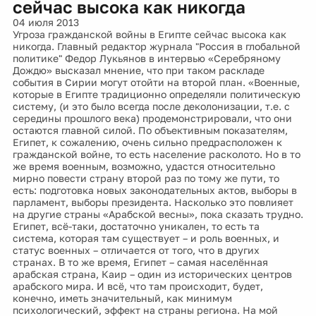
сейчас высока как никогда
04 июля 2013
Угроза гражданской войны в Египте сейчас высока как
никогда. Главный редактор журнала "Россия в глобальной
политике" Федор Лукьянов в интервью «Серебряному
Дождю» высказал мнение, что при таком раскладе
события в Сирии могут отойти на второй план. «Военные,
которые в Египте традиционно определяли политическую
систему, (и это было всегда после деколонизации, т.е. с
середины прошлого века) продемонстрировали, что они
остаются главной силой. По объективным показателям,
Египет, к сожалению, очень сильно предрасположен к
гражданской войне, то есть население расколото. Но в то
же время военным, возможно, удастся относительно
мирно повести страну второй раз по тому же пути, то
есть: подготовка новых законодательных актов, выборы в
парламент, выборы президента. Насколько это повлияет
на другие страны «Арабской весны», пока сказать трудно.
Египет, всё-таки, достаточно уникален, то есть та
система, которая там существует – и роль военных, и
статус военных – отличается от того, что в других
странах. В то же время, Египет – самая населённая
арабская страна, Каир – один из исторических центров
арабского мира. И всё, что там происходит, будет,
конечно, иметь значительный, как минимум
психологический, эффект на страны региона. На мой