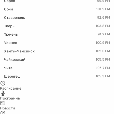
Саров
99.9 FM
Сочи
101.9 FM
Ставрополь
92.6 FM
Тверь
103.8 FM
Тюмень
91.2 FM
Усинск
100.9 FM
Ханты-Мансийск
102.0 FM
Чайковский
105.5 FM
Чита
105.7 FM
Шерегеш
105.3 FM
Расписание
Программы
Новости