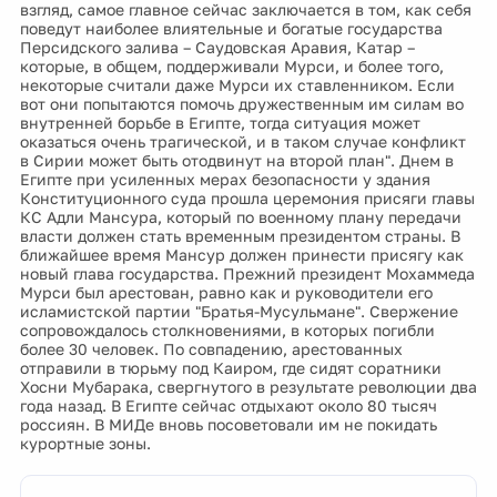
взгляд, самое главное сейчас заключается в том, как себя
поведут наиболее влиятельные и богатые государства
Персидского залива – Саудовская Аравия, Катар –
которые, в общем, поддерживали Мурси, и более того,
некоторые считали даже Мурси их ставленником. Если
вот они попытаются помочь дружественным им силам во
внутренней борьбе в Египте, тогда ситуация может
оказаться очень трагической, и в таком случае конфликт
в Сирии может быть отодвинут на второй план". Днем в
Египте при усиленных мерах безопасности у здания
Конституционного суда прошла церемония присяги главы
КС Адли Мансура, который по военному плану передачи
власти должен стать временным президентом страны. В
ближайшее время Мансур должен принести присягу как
новый глава государства. Прежний президент Мохаммеда
Мурси был арестован, равно как и руководители его
исламистской партии "Братья-Мусульмане". Свержение
сопровождалось столкновениями, в которых погибли
более 30 человек. По совпадению, арестованных
отправили в тюрьму под Каиром, где сидят соратники
Хосни Мубарака, свергнутого в результате революции два
года назад. В Египте сейчас отдыхают около 80 тысяч
россиян. В МИДе вновь посоветовали им не покидать
курортные зоны.