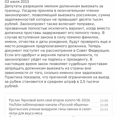
02 июля 2013
Депутаты разрешили мелким должникам выезжать за
границу. Госдума приняла в окончательном чтении
законопроект, позволяющий выезжать россиянам, сумма
задолженностей которых не превышает десяти тысяч
рублей. Законопроект также включает поправки,
призванные полностью исключить вариант, когда вместо
должника приставы задерживают его полного тезку. В
случае вступления закона в силу помимо фамилии,
имени, отчества и даты рождения, будут проверять еще и
место рождения предполагаемого должника. Теперь
документ поступит на рассмотрение в Совет Федерации.
Если его одобрит и верхняя палата парламента, то
законопроект уйдет на подпись к президенту. В
настоящее время закон позволяет судебным приставам
запрещать должникам выезжать из страны вне
зависимости от того, сколько именно они задолжали.
Практика показала, что причиной ограничения на выезд
за рубеж становится в среднем штраф в 2,5 тысячи
рублей.
Руслан Терновой взял свое второе золото ЧЕ-2026
23:08
YouTube заблокировал каналы «Русской общины»
23:08
Британские ученые внедрили гены свиньи в салат-
22:53
латук для вкуса мяса