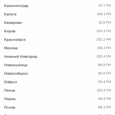
Калининград
97.7 FM
Калуга
106.1 FM
Кемерово
91.5 FM
Киров
104.3 FM
Красноярск
102.2 FM
Москва
100.1 FM
Нижний Новгород
100.4 FM
Новокузнецк
96.9 FM
Новосибирск
96.6 FM
Озёрск
95.4 FM
Пенза
101.4 FM
Пермь
98.9 FM
Псков
88.3 FM