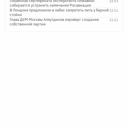
Лишенная сертификата эксплуатанта «Ижавиа»
22:53
собирается устранить замечания Росавиации
В Лондоне предложили в пабах запретить пить у барной
22:51
стойки
Глава ДУМ Москвы Аляутдинов опроверг создание
22:51
собственной партии