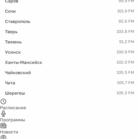
Саров
99.9 FM
Сочи
101.9 FM
Ставрополь
92.6 FM
Тверь
103.8 FM
Тюмень
91.2 FM
Усинск
100.9 FM
Ханты-Мансийск
102.0 FM
Чайковский
105.5 FM
Чита
105.7 FM
Шерегеш
105.3 FM
Расписание
Программы
Новости