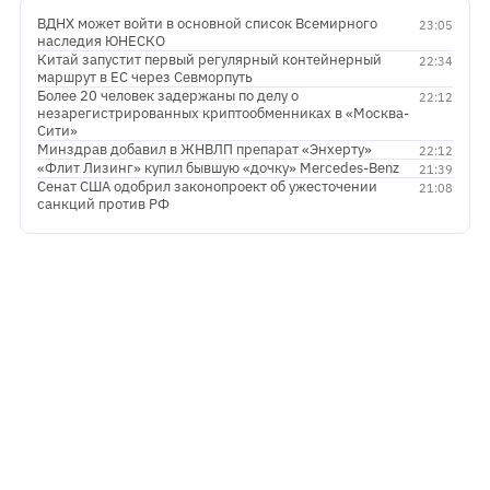
ВДНХ может войти в основной список Всемирного
23:05
наследия ЮНЕСКО
Китай запустит первый регулярный контейнерный
22:34
маршрут в ЕС через Севморпуть
Более 20 человек задержаны по делу о
22:12
незарегистрированных криптообменниках в «Москва-
Сити»
Минздрав добавил в ЖНВЛП препарат «Энхерту»
22:12
«Флит Лизинг» купил бывшую «дочку» Mercedes-Benz
21:39
Сенат США одобрил законопроект об ужесточении
21:08
санкций против РФ