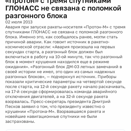
«Протон» с тремя спутниками
ГЛОНАСС не связана с поломкой
разгонного блока
02 июля 2013
Авария при запуске ракеты-носителя «Протон-М» с тремя
спутниками ГЛОНАСС не связана с поломкой разгонного
блока. Именно это, как сообщалось ранее, могли стать
причиной аварии. Как говоит источник в ракетно-
космической отрасли: «Авария произошла на первых
секундах старта, а разгонный блок должен был
включиться в работу на 10-ой минуте, так что разгонный
блок в момент крушения находился еще в режиме
ожидания». «Разгонный блок ДМ-03 летных замечаний в
своей истории не имел, это один из самых надежных
разгонных блоков», — подчеркнул источник. Приборы
показали критические параметры на четвертой секунде
после старта, на 12-й секунде ракету начало раскачивать,
на 17-й секунде сформировалась команда аварийного
отключения двигателей, а на 32-й секунде ракета
взорвалась. Пресс-секретарь президента Дмитрий
Песков заявил о том, что президенту известно о
крушении «Протона-М». Взорвавшаяся ракета и
новейшие навигационные спутники не были
застрахованы.