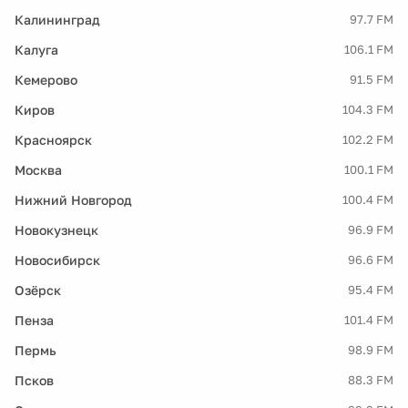
Калининград
97.7 FM
Калуга
106.1 FM
Кемерово
91.5 FM
Киров
104.3 FM
Красноярск
102.2 FM
Москва
100.1 FM
Нижний Новгород
100.4 FM
Новокузнецк
96.9 FM
Новосибирск
96.6 FM
Озёрск
95.4 FM
Пенза
101.4 FM
Пермь
98.9 FM
Псков
88.3 FM