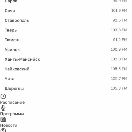
Саров
99.9 FM
Сочи
101.9 FM
Ставрополь
92.6 FM
Тверь
103.8 FM
Тюмень
91.2 FM
Усинск
100.9 FM
Ханты-Мансийск
102.0 FM
Чайковский
105.5 FM
Чита
105.7 FM
Шерегеш
105.3 FM
Расписание
Программы
Новости