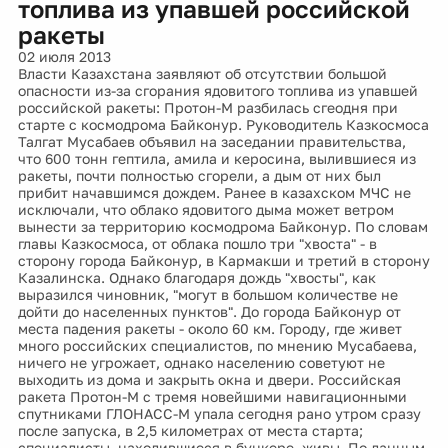
топлива из упавшей российской
ракеты
02 июля 2013
Власти Казахстана заявляют об отсутствии большой
опасности из-за сгорания ядовитого топлива из упавшей
российской ракеты: Протон-М разбилась сгеодня при
старте с космодрома Байконур. Руководитель Казкосмоса
Талгат Мусабаев объявил на заседании правительства,
что 600 тонн гептила, амила и керосина, вылившиеся из
ракеты, почти полностью сгорели, а дым от них был
прибит начавшимся дождем. Ранее в казахском МЧС не
исключали, что облако ядовитого дыма может ветром
вынести за территорию космодрома Байконур. По словам
главы Казкосмоса, от облака пошло три "хвоста" - в
сторону города Байконур, в Кармакши и третий в сторону
Казалинска. Однако благодаря дождь "хвосты", как
выразился чиновник, "могут в большом количестве не
дойти до населенных пунктов". До города Байконур от
места падения ракеты - около 60 км. Городу, где живет
много российских специалистов, по мнению Мусабаева,
ничего не угрожает, однако населению советуют не
выходить из дома и закрыть окна и двери. Российская
ракета Протон-М с тремя новейшими навигационными
спутниками ГЛОНАСС-М упала сегодня рано утром сразу
после запуска, в 2,5 километрах от места старта;
специалисты, находившиеся в бункере, живы. По данным