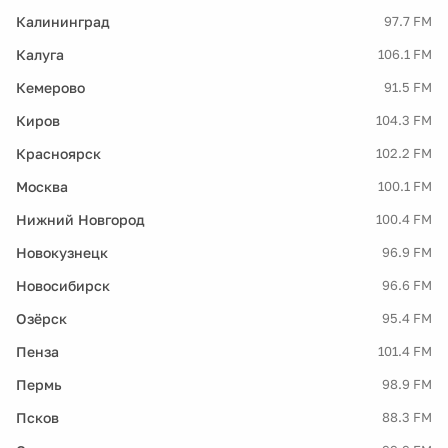
Калининград
97.7 FM
Калуга
106.1 FM
Кемерово
91.5 FM
Киров
104.3 FM
Красноярск
102.2 FM
Москва
100.1 FM
Нижний Новгород
100.4 FM
Новокузнецк
96.9 FM
Новосибирск
96.6 FM
Озёрск
95.4 FM
Пенза
101.4 FM
Пермь
98.9 FM
Псков
88.3 FM