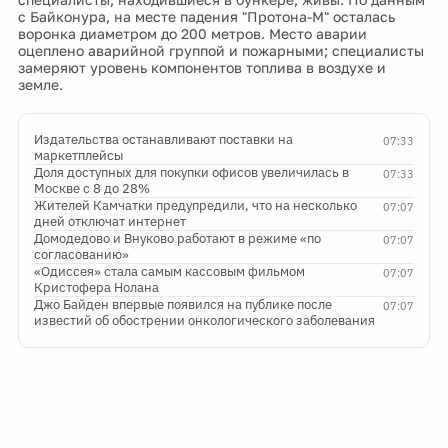
с Байконура, на месте падения "Протона-М" осталась
воронка диаметром до 200 метров. Место аварии
оцеплено аварийной группой и пожарными; специалисты
замеряют уровень компонентов топлива в воздухе и
земле.
Издательства останавливают поставки на
07:33
маркетплейсы
Доля доступных для покупки офисов увеличилась в
07:33
Москве с 8 до 28%
Жителей Камчатки предупредили, что на несколько
07:07
дней отключат интернет
Домодедово и Внуково работают в режиме «по
07:07
согласованию»
«Одиссея» стала самым кассовым фильмом
07:07
Кристофера Нолана
Джо Байден впервые появился на публике после
07:07
известий об обострении онкологического заболевания