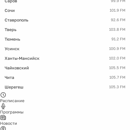
Саров
99.9 FM
Сочи
101.9 FM
Ставрополь
92.6 FM
Тверь
103.8 FM
Тюмень
91.2 FM
Усинск
100.9 FM
Ханты-Мансийск
102.0 FM
Чайковский
105.5 FM
Чита
105.7 FM
Шерегеш
105.3 FM
Расписание
Программы
Новости