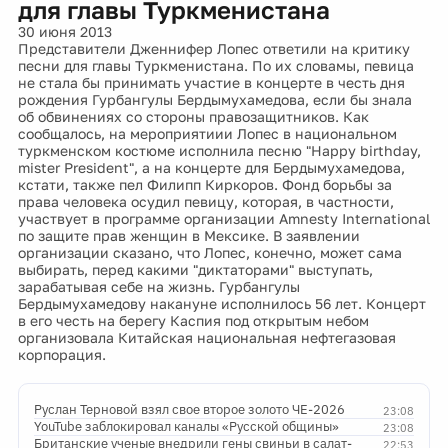
для главы Туркменистана
30 июня 2013
Представители Дженнифер Лопес ответили на критику
песни для главы Туркменистана. По их словамы, певица
не стала бы принимать участие в концерте в честь дня
рождения Гурбангулы Бердымухамедова, если бы знала
об обвинениях со стороны правозащитников. Как
сообщалось, на мероприятиии Лопес в национальном
туркменском костюме исполнила песню "Happy birthday,
mister President", а на концерте для Бердымухамедова,
кстати, также пел Филипп Киркоров. Фонд борьбы за
права человека осудил певицу, которая, в частности,
участвует в программе организации Amnesty International
по защите прав женщин в Мексике. В заявлении
организации сказано, что Лопес, конечно, может сама
выбирать, перед какими "диктаторами" выступать,
зарабатывая себе на жизнь. Гурбангулы
Бердымухамедову накануне исполнилось 56 лет. Концерт
в его честь на берегу Каспия под открытым небом
организовала Китайская национальная нефтегазовая
корпорация.
Руслан Терновой взял свое второе золото ЧЕ-2026
23:08
YouTube заблокировал каналы «Русской общины»
23:08
Британские ученые внедрили гены свиньи в салат-
22:53