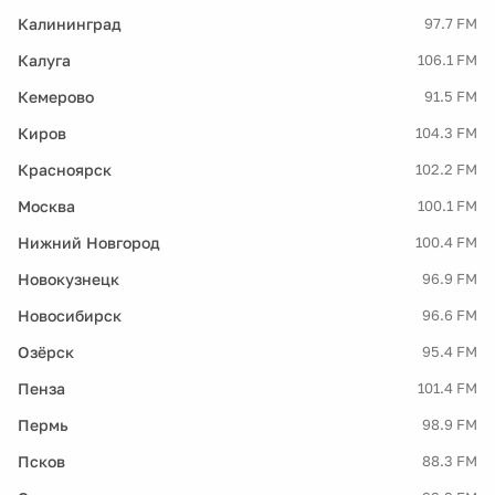
Калининград
97.7 FM
Калуга
106.1 FM
Кемерово
91.5 FM
Киров
104.3 FM
Красноярск
102.2 FM
Москва
100.1 FM
Нижний Новгород
100.4 FM
Новокузнецк
96.9 FM
Новосибирск
96.6 FM
Озёрск
95.4 FM
Пенза
101.4 FM
Пермь
98.9 FM
Псков
88.3 FM