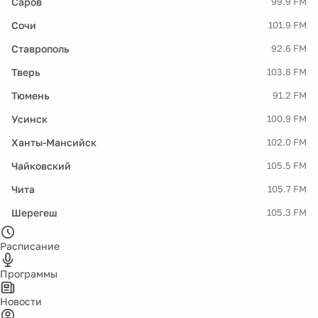
Саров
99.9 FM
Сочи
101.9 FM
Ставрополь
92.6 FM
Тверь
103.8 FM
Тюмень
91.2 FM
Усинск
100.9 FM
Ханты-Мансийск
102.0 FM
Чайковский
105.5 FM
Чита
105.7 FM
Шерегеш
105.3 FM
Расписание
Программы
Новости