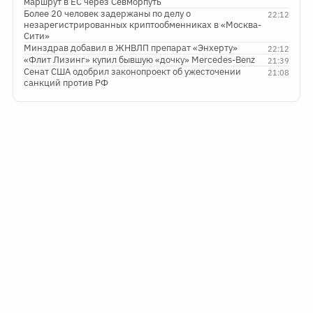
маршрут в ЕС через Севморпуть
Более 20 человек задержаны по делу о
22:12
незарегистрированных криптообменниках в «Москва-
Сити»
Минздрав добавил в ЖНВЛП препарат «Энхерту»
22:12
«Флит Лизинг» купил бывшую «дочку» Mercedes-Benz
21:39
Сенат США одобрил законопроект об ужесточении
21:08
санкций против РФ