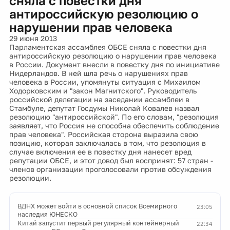
сняла с повестки дня
антироссийскую резолюцию о
нарушении прав человека
29 июня 2013
Парламентская ассамблея ОБСЕ сняла с повестки дня
антироссийскую резолюцию о нарушении прав человека
в России. Документ внесли в повестку дня по инициативе
Нидерландов. В ней шла речь о нарушениях прав
человека в России, упомянуты ситуация с Михаилом
Ходорковским и "закон Магнитского". Руководитель
российской делегации на заседании ассамблеи в
Стамбуле, депутат Госдумы Николай Ковалев назвал
резолюцию "антироссийской". По его словам, "резолюция
заявляет, что Россия не способна обеспечить соблюдение
прав человека". Российская сторона выразила свою
позицию, которая заключалась в том, что резолюция в
случае включения ее в повестку дня нанесет вред
репутации ОБСЕ, и этот довод был воспринят: 57 стран -
членов организации проголосовали против обсуждения
резолюции.
ВДНХ может войти в основной список Всемирного
23:05
наследия ЮНЕСКО
Китай запустит первый регулярный контейнерный
22:34