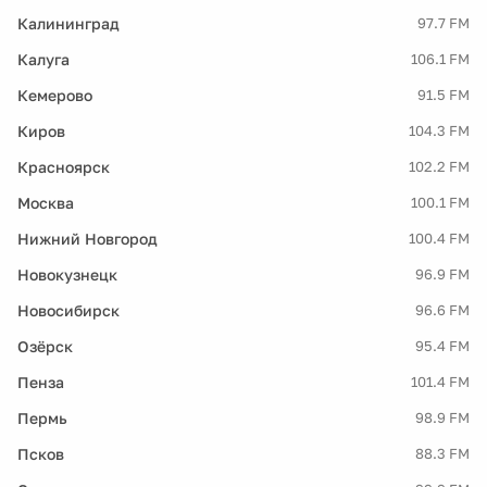
Калининград
97.7 FM
Калуга
106.1 FM
Кемерово
91.5 FM
Киров
104.3 FM
Красноярск
102.2 FM
Москва
100.1 FM
Нижний Новгород
100.4 FM
Новокузнецк
96.9 FM
Новосибирск
96.6 FM
Озёрск
95.4 FM
Пенза
101.4 FM
Пермь
98.9 FM
Псков
88.3 FM