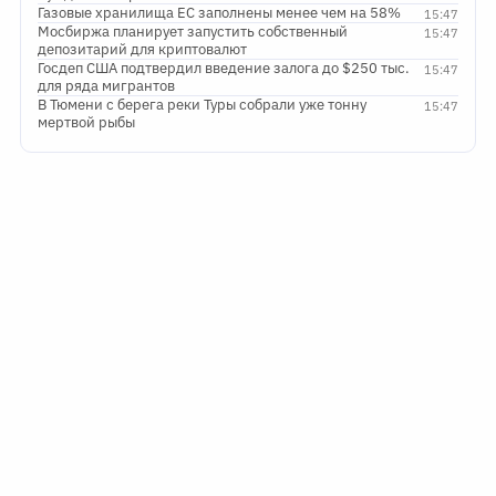
Газовые хранилища ЕС заполнены менее чем на 58%
15:47
Мосбиржа планирует запустить собственный
15:47
депозитарий для криптовалют
Госдеп США подтвердил введение залога до $250 тыс.
15:47
для ряда мигрантов
В Тюмени с берега реки Туры собрали уже тонну
15:47
мертвой рыбы