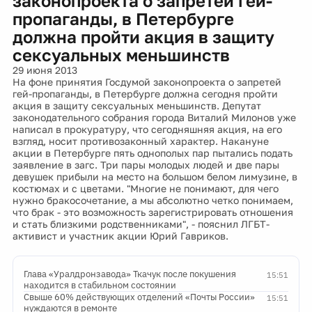
законопроекта о запретей гей-
пропаганды, в Петербурге
должна пройти акция в защиту
сексуальных меньшинств
29 июня 2013
На фоне принятия Госдумой законопроекта о запретей
гей-пропаганды, в Петербурге должна сегодня пройти
акция в защиту сексуальных меньшинств. Депутат
законодательного собрания города Виталий Милонов уже
написал в прокуратуру, что сегодняшняя акция, на его
взгляд, носит противозаконный характер. Накануне
акции в Петербурге пять однополых пар пытались подать
заявление в загс. Три пары молодых людей и две пары
девушек прибыли на место на большом белом лимузине, в
костюмах и с цветами. "Многие не понимают, для чего
нужно бракосочетание, а мы абсолютно четко понимаем,
что брак - это возможность зарегистрировать отношения
и стать близкими родственниками", - пояснил ЛГБТ-
активист и участник акции Юрий Гавриков.
Глава «Уралдронзавода» Ткачук после покушения
15:51
находится в стабильном состоянии
Свыше 60% действующих отделений «Почты России»
15:51
нуждаются в ремонте