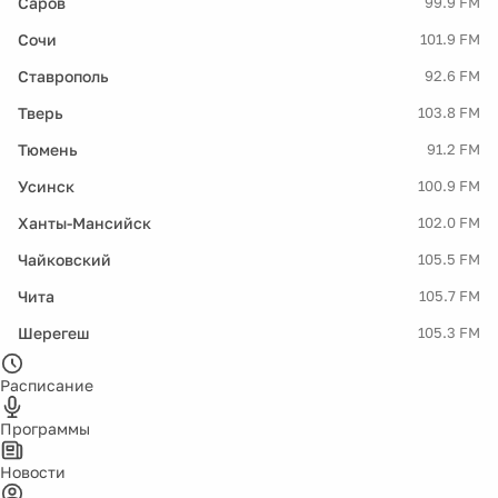
Саров
99.9 FM
Сочи
101.9 FM
Ставрополь
92.6 FM
Тверь
103.8 FM
Тюмень
91.2 FM
Усинск
100.9 FM
Ханты-Мансийск
102.0 FM
Чайковский
105.5 FM
Чита
105.7 FM
Шерегеш
105.3 FM
Расписание
Программы
Новости