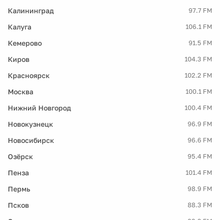
Калининград
97.7 FM
Калуга
106.1 FM
Кемерово
91.5 FM
Киров
104.3 FM
Красноярск
102.2 FM
Москва
100.1 FM
Нижний Новгород
100.4 FM
Новокузнецк
96.9 FM
Новосибирск
96.6 FM
Озёрск
95.4 FM
Пенза
101.4 FM
Пермь
98.9 FM
Псков
88.3 FM